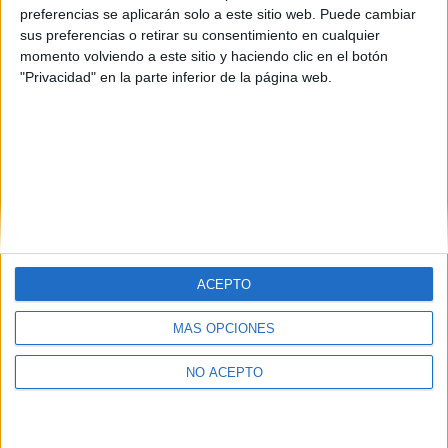
preferencias se aplicarán solo a este sitio web. Puede cambiar
sus preferencias o retirar su consentimiento en cualquier
momento volviendo a este sitio y haciendo clic en el botón
"Privacidad" en la parte inferior de la página web.
ACEPTO
Quiénes somos
|
Contactar
|
Anúnciate
MÁS OPCIONES
Aviso legal
|
Politica de privacidad
|
Condiciones generales
|
Política
de cookies
NO ACEPTO
© 2003-2026
Compás Mediterráneo S.L.
- Diego de León 47 - 28006
Madrid [ESPAÑA] - Tel. +34 91 593 2767