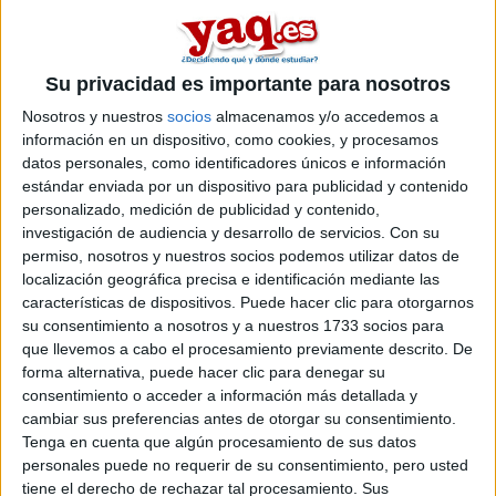
Hola otra vez! He escuchado que en estos últimos años se
estan impartiendo en España cursos de protocolo, pero
existen carreras de protocolo? ¿Hay en Andalucía? ¿Creeis
Su privacidad es importante para nosotros
que esta carrera(si existe) tiene salidas profesionales?
Gracias a todos, un beso ^^
Nosotros y nuestros
socios
almacenamos y/o accedemos a
información en un dispositivo, como cookies, y procesamos
datos personales, como identificadores únicos e información
Inicio
estándar enviada por un dispositivo para publicidad y contenido
personalizado, medición de publicidad y contenido,
Etiquetas:
La universidad - un mundo
investigación de audiencia y desarrollo de servicios.
Con su
permiso, nosotros y nuestros socios podemos utilizar datos de
localización geográfica precisa e identificación mediante las
características de dispositivos. Puede hacer clic para otorgarnos
su consentimiento a nosotros y a nuestros 1733 socios para
que llevemos a cabo el procesamiento previamente descrito. De
forma alternativa, puede hacer clic para denegar su
consentimiento o acceder a información más detallada y
cambiar sus preferencias antes de otorgar su consentimiento.
Tenga en cuenta que algún procesamiento de sus datos
personales puede no requerir de su consentimiento, pero usted
tiene el derecho de rechazar tal procesamiento. Sus