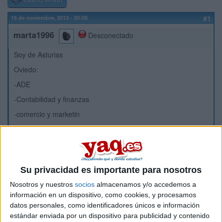
Último envío
16 de noviembre, 2013 - 20:05
#1
marta1996
Desconectado
Soy de Asturias
Oviedo:
-ADE
-Contabilidad y finanzas
-comercio y marketin
Madrid:
-Finanzas banca y seguros
porfaaaacontesten
Su privacidad es importante para nosotros
Inicio
Nosotros y nuestros
socios
almacenamos y/o accedemos a
información en un dispositivo, como cookies, y procesamos
Etiquetas:
datos personales, como identificadores únicos e información
estándar enviada por un dispositivo para publicidad y contenido
La universidad - un mundo
Comercio
Finanzas y Contabilidad