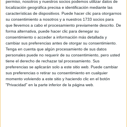
permiso, nosotros y nuestros socios podemos utilizar datos de
localización geográfica precisa e identificación mediante las
características de dispositivos. Puede hacer clic para otorgarnos
su consentimiento a nosotros y a nuestros 1733 socios para
que llevemos a cabo el procesamiento previamente descrito. De
forma alternativa, puede hacer clic para denegar su
consentimiento o acceder a información más detallada y
cambiar sus preferencias antes de otorgar su consentimiento.
Tenga en cuenta que algún procesamiento de sus datos
personales puede no requerir de su consentimiento, pero usted
tiene el derecho de rechazar tal procesamiento. Sus
Comentarios
preferencias se aplicarán solo a este sitio web. Puede cambiar
sus preferencias o retirar su consentimiento en cualquier
19 de junio, 2009 - 16:29
#2
momento volviendo a este sitio y haciendo clic en el botón
Eu
"Privacidad" en la parte inferior de la página web.
Desconectado
Hola Moichisma :=)
Yo te recomiendo dos opciones:
1) Estudiar la titulación "Estudios de Asia Oriental" (no sé si
con el plan Bolonia desaparece o se modifica). Es una
titulación sólo de 2º ciclo, así que deberás hacer el primer