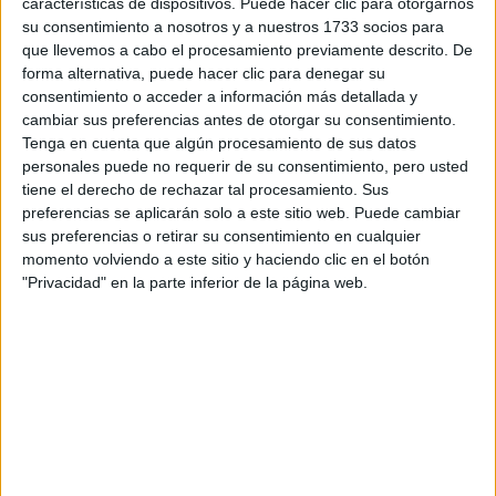
características de dispositivos. Puede hacer clic para otorgarnos
Inicio
su consentimiento a nosotros y a nuestros 1733 socios para
que llevemos a cabo el procesamiento previamente descrito. De
Etiquetas:
forma alternativa, puede hacer clic para denegar su
La universidad - un mundo
consentimiento o acceder a información más detallada y
cambiar sus preferencias antes de otorgar su consentimiento.
ADE - Administración y Dirección de Empresas
Tenga en cuenta que algún procesamiento de sus datos
Ingeniería Informática
Marketing
Madrid
Sevilla
UCM
personales puede no requerir de su consentimiento, pero usted
tiene el derecho de rechazar tal procesamiento. Sus
preferencias se aplicarán solo a este sitio web. Puede cambiar
sus preferencias o retirar su consentimiento en cualquier
momento volviendo a este sitio y haciendo clic en el botón
"Privacidad" en la parte inferior de la página web.