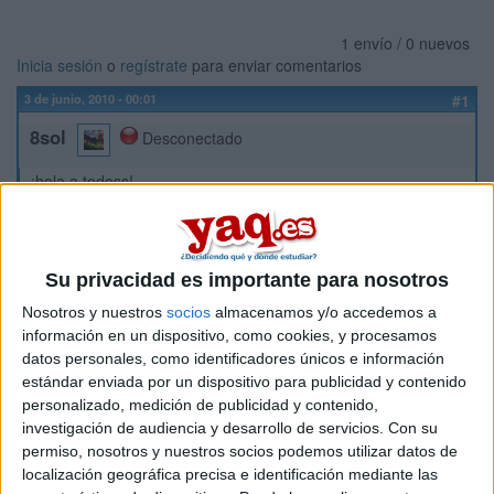
1 envío / 0 nuevos
Inicia sesión
o
regístrate
para enviar comentarios
3 de junio, 2010 - 00:01
#1
8sol
Desconectado
¡hola a todoss!
ya mismo hago la selectividad y todavía estoy que no se que
voy a estudiar, si me voy de mi ciudad...
soy de córdoba y he hecho el bachillerato de c. sociales, qué
Su privacidad es importante para nosotros
carrera me recomendais?? aquí hay muy pocas, y casi todo
en mundo opta por empresariales, pero a mí me gustaría
Nosotros y nuestros
socios
almacenamos y/o accedemos a
algo diferente, me estoy planteando marketing e investigacion
información en un dispositivo, como cookies, y procesamos
de mercados en sevilla, y tambien hay un nuevo grado en la
datos personales, como identificadores únicos e información
complutense de madrid, en gestion empresarial y tecnologia
estándar enviada por un dispositivo para publicidad y contenido
informatica,alguien las conoce o me puede guiar un poco en
personalizado, medición de publicidad y contenido,
mi elección???? la verdad es que estoy un poco perdida.
investigación de audiencia y desarrollo de servicios.
Con su
permiso, nosotros y nuestros socios podemos utilizar datos de
muchas gracias !!:)
localización geográfica precisa e identificación mediante las