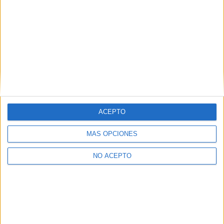
Estudios nombrados en este post
Estudiar ADE - Administración y Dirección de Empresas
Estudiar Ingeniería Informática
Estudiar Marketing
Universidades nombradas en este post
ACEPTO
Estudiar Universidad Complutense de Madrid
MÁS OPCIONES
NO ACEPTO