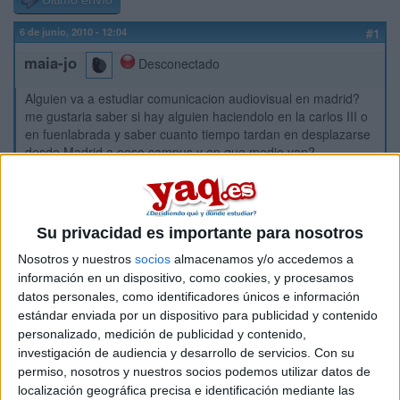
Último envío
6 de junio, 2010 - 12:04
#1
maia-jo
Desconectado
Alguien va a estudiar comunicacion audiovisual en madrid?
me gustaria saber si hay alguien haciendolo en la carlos III o
en fuenlabrada y saber cuanto tiempo tardan en desplazarse
desde Madrid a eoso campus y en que medio van?
Inicio
Su privacidad es importante para nosotros
Etiquetas:
La universidad - un mundo
Comunicación Audiovisual
Madrid
Nosotros y nuestros
socios
almacenamos y/o accedemos a
información en un dispositivo, como cookies, y procesamos
UC3M
datos personales, como identificadores únicos e información
estándar enviada por un dispositivo para publicidad y contenido
personalizado, medición de publicidad y contenido,
investigación de audiencia y desarrollo de servicios.
Con su
permiso, nosotros y nuestros socios podemos utilizar datos de
localización geográfica precisa e identificación mediante las