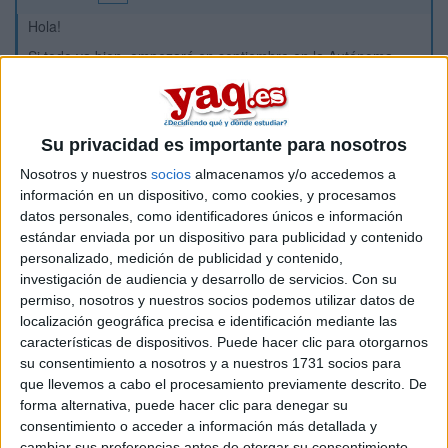
Hola!
Si todo va bien, empezaré en septiembre en la Autónoma
(Madrid), y en casi todas las páginas te recomiendan que
empieces a buscar alojamiento a partir de ... ya. Mi problema
es que muchos de los anuncios son para pisos en julio y
agosto solamente.
Su privacidad es importante para nosotros
No sé, estoy un poco perdido porque no conozco muy bien
Nosotros y nuestros
socios
almacenamos y/o accedemos a
Madrid y a cada rato tengo que mirar en Google la calle y por
información en un dispositivo, como cookies, y procesamos
ahora encontré pocosque estén más o menos cerca del
datos personales, como identificadores únicos e información
campus. Aunque lo que más me gustaría a mí es vivir cerca
estándar enviada por un dispositivo para publicidad y contenido
del centro, pero bueno, a quien no xD
personalizado, medición de publicidad y contenido,
¿Alguien en una situación similar?
investigación de audiencia y desarrollo de servicios.
Con su
permiso, nosotros y nuestros socios podemos utilizar datos de
localización geográfica precisa e identificación mediante las
Un saludooo
características de dispositivos. Puede hacer clic para otorgarnos
su consentimiento a nosotros y a nuestros 1731 socios para
Inicio
que llevemos a cabo el procesamiento previamente descrito. De
forma alternativa, puede hacer clic para denegar su
consentimiento o acceder a información más detallada y
Etiquetas:
La universidad - un mundo
cambiar sus preferencias antes de otorgar su consentimiento.