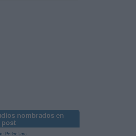
udios nombrados en
 post
iar Periodismo