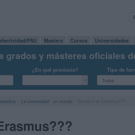
electividad/PAU
Masters
Cursos
Universidades
s grados y másteres oficiales 
¿En qué provincia?
Tipo de for
 estudios
La universidad - un mundo
Donde ir de Erasmus???
 Erasmus???