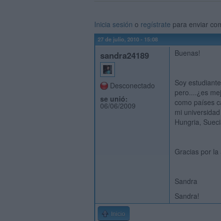
Inicia sesión
o
regístrate
para enviar co
27 de julio, 2010 - 15:08
Buenas!
sandra24189
Soy estudiante
Desconectado
pero....¿es me
se unió:
como países c
06/06/2009
mi universidad
Hungria, Sueci
Gracias por la
Sandra
Sandra!
Inicio