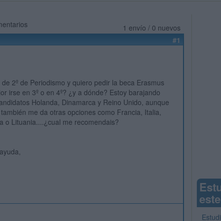
mentarios
1 envío / 0 nuevos
#1
 de 2º de Periodismo y quiero pedir la beca Erasmus
jor irse en 3º o en 4º? ¿y a dónde? Estoy barajando
andidatos Holanda, Dinamarca y Reino Unido, aunque
 también me da otras opciones como Francia, Italia,
a o Lituania....¿cual me recomendais?
 ayuda,
Est
este
Estud