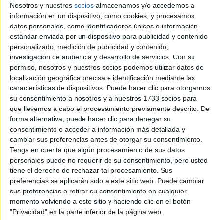
completamente lógica, creo, que en un primer año te queden
Nosotros y nuestros
socios
almacenamos y/o accedemos a
algunas para recuperación). Con lo cual ya no dispongo de
información en un dispositivo, como cookies, y procesamos
esos 60 créditos. Pero en Septiembre yo sé que aprobare
datos personales, como identificadores únicos e información
esas asignaturas con lo que ya dispondré de los 60 créditos
estándar enviada por un dispositivo para publicidad y contenido
necesarios. El problema es que ne la UNED no existen
personalizado, medición de publicidad y contenido,
recuperaciones en junio (en cuyo caso no tendría ningún
investigación de audiencia y desarrollo de servicios.
Con su
problema), únicamente las hay en septiembre.
permiso, nosotros y nuestros socios podemos utilizar datos de
La duda que tengo es: ¿Puedo solicitar el traslado de
localización geográfica precisa e identificación mediante las
expediente EN SEPTIEMBRE? En caso de que sí ¿es menos
características de dispositivos. Puede hacer clic para otorgarnos
probable que te lo acepten al solicitarlo en septiembre y no
su consentimiento a nosotros y a nuestros 1733 socios para
en julio (como de igual modo es mucho menos probable
que llevemos a cabo el procesamiento previamente descrito. De
entrar a una carrera por la convocatoria de septiembre que
forma alternativa, puede hacer clic para denegar su
por las anteriores)?
consentimiento o acceder a información más detallada y
cambiar sus preferencias antes de otorgar su consentimiento.
Inicio
Tenga en cuenta que algún procesamiento de sus datos
personales puede no requerir de su consentimiento, pero usted
Etiquetas:
tiene el derecho de rechazar tal procesamiento. Sus
preferencias se aplicarán solo a este sitio web. Puede cambiar
La universidad - un mundo
Psicología
Presencial
Cádiz
sus preferencias o retirar su consentimiento en cualquier
UCA
UNED
momento volviendo a este sitio y haciendo clic en el botón
"Privacidad" en la parte inferior de la página web.