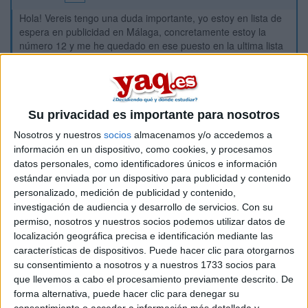
Hola! Vereis tengo una duda importante, yo estoy en lista de
espera en publicidad en Málaga, concretamente estoy la
número 12 y me he quedado en ese puesto en la ultima lista
que ha salido esta madrugada para la primera fase, ahora
voy a entrar en el proceso de lista de espera de la segunda
fase, pero los que hechan preinscripción el la segunda fase
(no es mi caso, yo la heche en junio pero sigo en lista de
espera) no pueden optar a algunas carreras mas
Su privacidad es importante para nosotros
demandadas como publicidad por ejemplo, entonces, mi
Nosotros y nuestros
socios
almacenamos y/o accedemos a
duda es: la lista de espera de publicidad en Málaga seguirá
información en un dispositivo, como cookies, y procesamos
bajando a partir de ahora o ya se queda ahí parada??
datos personales, como identificadores únicos e información
No se si me he explicado bien del todo pero es que es
estándar enviada por un dispositivo para publicidad y contenido
complicado, muchas gracias de antemano.
personalizado, medición de publicidad y contenido,
investigación de audiencia y desarrollo de servicios.
Con su
Inicio
permiso, nosotros y nuestros socios podemos utilizar datos de
localización geográfica precisa e identificación mediante las
características de dispositivos. Puede hacer clic para otorgarnos
Etiquetas:
su consentimiento a nosotros y a nuestros 1733 socios para
La universidad - un mundo
Publicidad y Relaciones Públicas
que llevemos a cabo el procesamiento previamente descrito. De
Málaga
forma alternativa, puede hacer clic para denegar su
consentimiento o acceder a información más detallada y