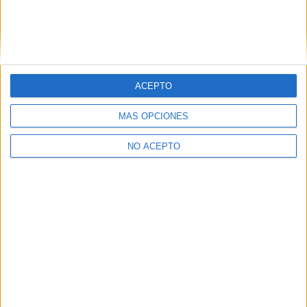
Estudiar Universidad de Alicante
Estudiar Universidad de Almería
Estudiar Universidad de Cantabria
Estudiar Universidad de Oviedo
Estudiar Universidad de Sevilla
ACEPTO
MÁS OPCIONES
NO ACEPTO
Quiénes somos
|
Contactar
|
Anúnciate
Aviso legal
|
Politica de privacidad
|
Condiciones generales
|
Política
de cookies
© 2003-2026
Compás Mediterráneo S.L.
- Diego de León 47 - 28006
Madrid [ESPAÑA] - Tel. +34 91 593 2767