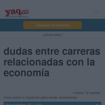
Toggl
navig
Buscar titulaciones
¿Dónde estoy?
dudas entre carreras
relacionadas con la
economía
1 envío / 0 nuevos
Inicia sesión
o
regístrate
para enviar comentarios
16 de noviembre, 2013 - 19:08
#1