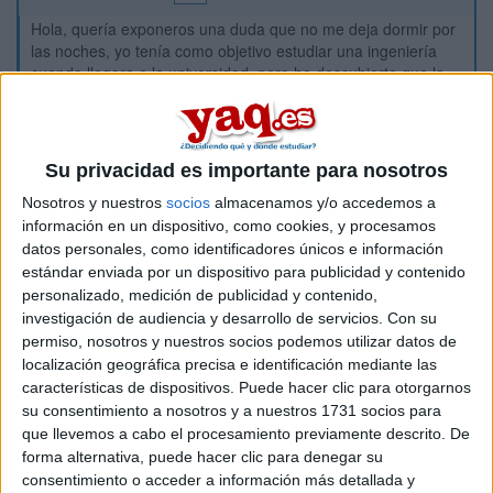
Hola, quería exponeros una duda que no me deja dormir por
las noches, yo tenía como objetivo estudiar una ingeniería
cuando llegara a la universidad, pero he descubierto que la
carrera de Biotecnología también me gusta y no sé que
hacer, para mi cuentan mucho las salidas profesionales y
demás, pero lo que a mi me gusta de la Biotecnologia es el
aspecto de investigación sobre las especies, sobre todo la
Su privacidad es importante para nosotros
humana y dudo que eso tenga mucha salida.
Nosotros y nuestros
socios
almacenamos y/o accedemos a
Necesito consejo y si pudiérais decirme si podría entrar de
información en un dispositivo, como cookies, y procesamos
alguna manera en Biotecnología cursando un bachillerato de
datos personales, como identificadores únicos e información
física y dibujo técnico o viceversa.
estándar enviada por un dispositivo para publicidad y contenido
Espero que podáis ayudarme y gracias! ^^
personalizado, medición de publicidad y contenido,
investigación de audiencia y desarrollo de servicios.
Con su
Inicio
permiso, nosotros y nuestros socios podemos utilizar datos de
localización geográfica precisa e identificación mediante las
características de dispositivos. Puede hacer clic para otorgarnos
Etiquetas:
La universidad - un mundo
Biotecnología
Física
su consentimiento a nosotros y a nuestros 1731 socios para
que llevemos a cabo el procesamiento previamente descrito. De
forma alternativa, puede hacer clic para denegar su
consentimiento o acceder a información más detallada y