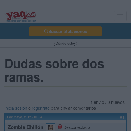
Toggl
navig
Buscar titulaciones
¿Dónde estoy?
Dudas sobre dos
ramas.
1 envío / 0 nuevos
Inicia sesión
o
regístrate
para enviar comentarios
1 de mayo, 2012 - 01:04
#1
Zombie Chillón
Desconectado