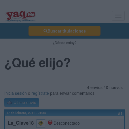
Toggl
navig
Buscar titulaciones
¿Dónde estoy?
¿Qué elijo?
4 envíos / 0 nuevos
Inicia sesión
o
regístrate
para enviar comentarios
Último envío
17 de febrero, 2011 - 01:34
#1
La_Clave18
Desconectado