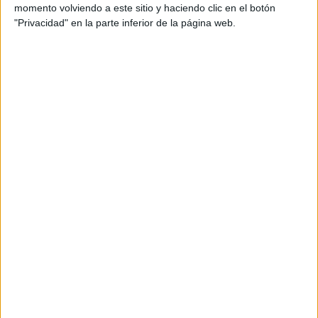
momento volviendo a este sitio y haciendo clic en el botón
"Privacidad" en la parte inferior de la página web.
Comentarios
5 de marzo, 2011 - 19:39
#2
RachBourne
Desconectado
Biología te gusta, pero el problema es que la Biología y la
Química van cogidas de la mano en la gran mayoría de
carreras en las que se encuentran... tendrás que valorar si la
Biología te gusta lo suficiente como para hacer un gran
esfuerzo con la Química, o si te merece la pena tirar para
Sociales o Humanidades. Si te gustan los idiomas, puedes
intentar una Filología yendo por Humanidades o incluso Artes
ya que nombras la música.
Inicio
Inicia sesión
o
regístrate
para enviar comentarios