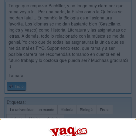
Tengo que empezar Bachiller, y no tengo muy claro por que
rama voy a ir... Por una parte, la Física como la Química se
me dan fatal... En cambio la Biología es mi asignatura
favorita. Los idiomas se me dan bastante bien (Castellano,
Inglés y Vasco) como Historia, Literatura y las asignaturas de
letras. A demás, todo lo relacionado con la música se me da
genial. Yo creo que de todas las asignaturas la única que se
me da mal es FYQ. Suponiendo esto, que rama y a ser
posible carrera me recomendáis tomando en cuenta en el
futuro trabajo y lo costosa que pueda ser? Muchaas graciiaaS
:)
Tamara.
Inicio
Etiquetas:
La universidad - un mundo
Historia
Biología
Física
Historia
Música
Química