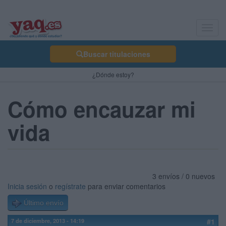
Toggl
navig
Buscar titulaciones
¿Dónde estoy?
Cómo encauzar mi
vida
3 envíos / 0 nuevos
Inicia sesión
o
regístrate
para enviar comentarios
Último envío
7 de diciembre, 2013 - 14:19
#1