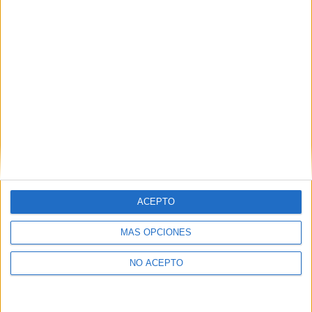
Estudios nombrados en este post
Estudiar Ingeniería Química
Estudiar Química
Estudiar Seguridad y Control de Riesgos
ACEPTO
MÁS OPCIONES
NO ACEPTO
Comentarios
7 de diciembre, 2013 - 17:48
#2