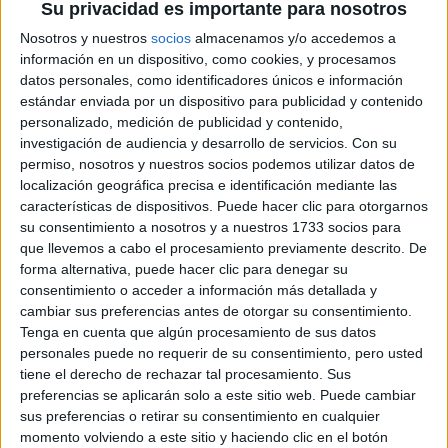
si me lo propongo conseguiré obtener plaza en las
Su privacidad es importante para nosotros
oposiciones, ese no es el problema.
Nosotros y nuestros
socios
almacenamos y/o accedemos a
información en un dispositivo, como cookies, y procesamos
El problema es que llevo toda mi vida estudiando y viviendo
datos personales, como identificadores únicos e información
con mi madre, y en cierto modo, decir a mi familia a mis 25
estándar enviada por un dispositivo para publicidad y contenido
años que quiero estudiar dos años más mientras mi madre
personalizado, medición de publicidad y contenido,
me sigue manteniendo (aunque gracias a las becas voy
investigación de audiencia y desarrollo de servicios.
Con su
pagando mis gastos), me haría sentir avergonzado. He
permiso, nosotros y nuestros socios podemos utilizar datos de
realizado un ciclo medio que resultó no gustarme, para luego
localización geográfica precisa e identificación mediante las
hacer bachillerato y una carrera que de nuevo no es lo que
quiero.
características de dispositivos. Puede hacer clic para otorgarnos
su consentimiento a nosotros y a nuestros 1733 socios para
Sé que mi familia me verá como un chupasangre que no deja
que llevemos a cabo el procesamiento previamente descrito. De
de vivir a cuenta de su madre y que no tiene ganas de
forma alternativa, puede hacer clic para denegar su
empezar a trabajar. Mi madre lo ha pasado muy mal a lo
consentimiento o acceder a información más detallada y
largo de su vida y siento que debería hacer mi vida de una
cambiar sus preferencias antes de otorgar su consentimiento.
vez y dejar de apoyarme en ella para finalizar mis estudios.
Tenga en cuenta que algún procesamiento de sus datos
He de decir que siempre he contado con becas por lo que en
personales puede no requerir de su consentimiento, pero usted
lo que se refiere a gastos no le doy problemas pero no sé,
tiene el derecho de rechazar tal procesamiento. Sus
aun así me siento mal por seguir en casa con 25 años y más
preferencias se aplicarán solo a este sitio web. Puede cambiar
aún con 28 hasta que consiguiese terminar las oposiciones a
sus preferencias o retirar su consentimiento en cualquier
profesorado.
momento volviendo a este sitio y haciendo clic en el botón