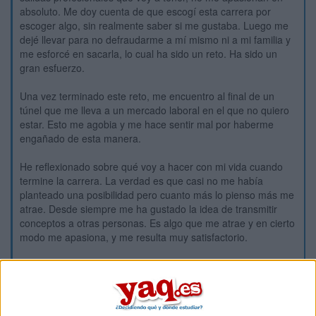
absoluto. Me doy cuenta de que escogí esta carrera por
escoger algo, sin realmente saber si me gustaba. Luego me
dejé llevar para no defraudarme a mí mismo ni a mi familia y
me esforcé en sacarla, lo cual ha sido un reto. Ha sido un
gran esfuerzo.
Una vez terminado este reto, me encuentro al final de un
túnel que me lleva a un mercado laboral en el que no quiero
estar. Esto me agobia y me hace sentir mal por haberme
engañado de esta manera.
He reflexionado sobre qué voy a hacer con mi vida cuando
termine la carrera. La verdad es que casi no me había
planteado una posibilidad pero cuanto más lo pienso más me
atrae. Desde siempre me ha gustado la idea de transmitir
conceptos a otras personas. Es algo que me atrae y en cierto
modo me apasiona, y me resulta muy satisfactorio.
Una vez tenga el título de ingeniero, podría realizar el máster
de profesorado para dar clases en Secundaria y Bachillerato,
y una vez terminado el máster, presentarme a las
oposiciones. No me da miedo embarcarme en esto, y sé que