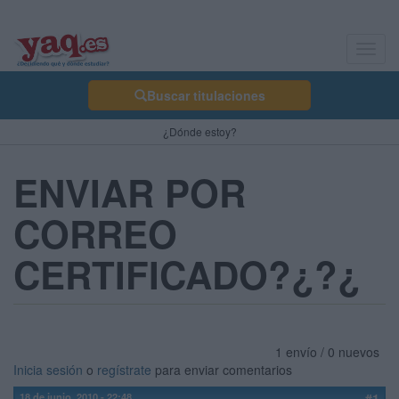
Toggl
navig
Buscar titulaciones
¿Dónde estoy?
ENVIAR POR
CORREO
CERTIFICADO?¿?¿
1 envío / 0 nuevos
Inicia sesión
o
regístrate
para enviar comentarios
18 de junio, 2010 - 22:48
#1