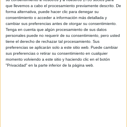
Por último, es que tengo que poner como destinatario el
que llevemos a cabo el procesamiento previamente descrito. De
campus o la escuela, facultad... donde yo he puesto mi
forma alternativa, puede hacer clic para denegar su
primera opción, ¿no?
consentimiento o acceder a información más detallada y
GRACIAS Y SALUDOSSSS!!
cambiar sus preferencias antes de otorgar su consentimiento.
Tenga en cuenta que algún procesamiento de sus datos
personales puede no requerir de su consentimiento, pero usted
Inicio
tiene el derecho de rechazar tal procesamiento. Sus
preferencias se aplicarán solo a este sitio web. Puede cambiar
Etiquetas:
La universidad - un mundo
UA
sus preferencias o retirar su consentimiento en cualquier
momento volviendo a este sitio y haciendo clic en el botón
"Privacidad" en la parte inferior de la página web.