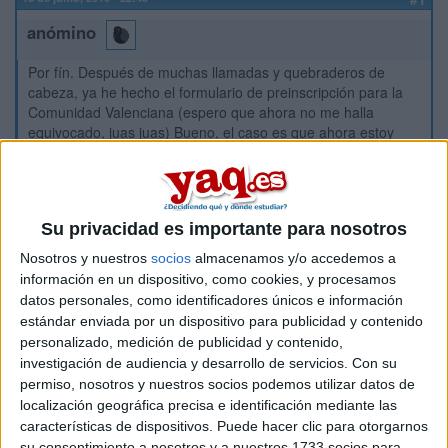
anómino
Por fín. Después de muchas llamadas y quebraderos de
cabeza, ya he hecho el formulario de preinscripción para la
Comunidad Valenciana (espero que ahora no me halla
equivocado, juas juas) Bueno, el caso es que ahora estoy
viendo las formas de enviarla. Y no puedo ir directamente a la
universidad de Alicante donde yo he puesto mi primera
opción porque me pilla lejos, entonces he leído otras formas
de envío, como el correo certificado, dice así:
Su privacidad es importante para nosotros
"....... sin perjuicio de correo certificado, en sobre abierto para
Nosotros y nuestros
socios
almacenamos y/o accedemos a
ser fechado y sellado antes de ser certificado y enviado" o
información en un dispositivo, como cookies, y procesamos
algo así. ¿Eso quiere decir que lo puedo enviar directamente
datos personales, como identificadores únicos e información
desde Correos más cercano a mi localidad? ¿Me lo pódéis
explicar?
estándar enviada por un dispositivo para publicidad y contenido
personalizado, medición de publicidad y contenido,
Luego también dice que tengo que enviar una fotocopia
investigación de audiencia y desarrollo de servicios.
Con su
comulsada del dni y de mi hoja de pau. Eso de "compulsada"
permiso, nosotros y nuestros socios podemos utilizar datos de
se puede hacer en el ayuntamiento, por ejemplo? Es
localización geográfica precisa e identificación mediante las
simplemente que te lo selle alguien como dando fé que es
características de dispositivos. Puede hacer clic para otorgarnos
original, ¿no?
su consentimiento a nosotros y a nuestros 1733 socios para