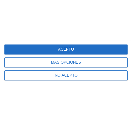
Universidades nombradas en este post
Estudiar Universidad de Alicante
ACEPTO
MÁS OPCIONES
NO ACEPTO
Quiénes somos
|
Contactar
|
Anúnciate
Aviso legal
|
Politica de privacidad
|
Condiciones generales
|
Política
de cookies
© 2003-2026
Compás Mediterráneo S.L.
- Diego de León 47 - 28006