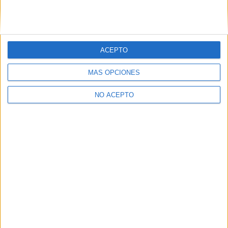
Estudios nombrados en este post
Estudiar Magisterio de Educación Primaria
ACEPTO
MÁS OPCIONES
NO ACEPTO
Quiénes somos
|
Contactar
|
Anúnciate
Aviso legal
|
Politica de privacidad
|
Condiciones generales
|
Política
de cookies
© 2003-2026
Compás Mediterráneo S.L.
- Diego de León 47 - 28006
Madrid [ESPAÑA] - Tel. +34 91 593 2767