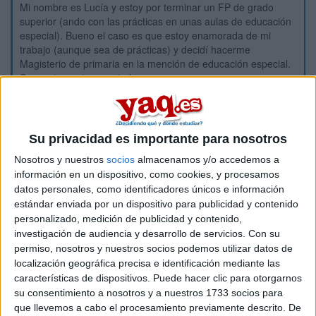
Mi nombre es Lucía y estoy por terminar un FP de grado
superior (ando con las prácticas en unas aulas de educación
especial). Bueno el caso es que estoy enamorada de mi
trabajo (aunque sea de prácticas) y decidí hacerme
Magisterio de primaria en la mención de educación especial.
Supuestamente en oviedo.
Tal y como andan las cosas económicamente hay que currar
todo el verano para porder llevar a cabo lo que quiero hacer.
Me gustaría saber si hay alguien más que valla a hacer lo
Su privacidad es importante para nosotros
mismo que yo y si se sabe algo de como hacer las matriculas,
Nosotros y nuestros
socios
almacenamos y/o accedemos a
preinscrispciones y todo este royo porque me dan tanta
información en un dispositivo, como cookies, y procesamos
información de "oidas" que me vuelven tarumba.
datos personales, como identificadores únicos e información
Con todo el cambio de bolonia la gente anda muy perdida. A
estándar enviada por un dispositivo para publicidad y contenido
ver si entre todos nos podemos manejar un poco
personalizado, medición de publicidad y contenido,
Como se os está dando a los demás??
investigación de audiencia y desarrollo de servicios.
Con su
permiso, nosotros y nuestros socios podemos utilizar datos de
Un saludo
localización geográfica precisa e identificación mediante las
"Es qui es non quod simulas" Lo que no te mata te hace más
características de dispositivos. Puede hacer clic para otorgarnos
fuerte, sé tú mismo.
su consentimiento a nosotros y a nuestros 1733 socios para
que llevemos a cabo el procesamiento previamente descrito. De
Inicio