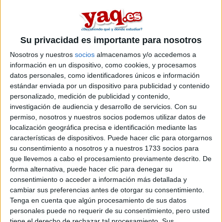
estadistica,que me llama mucho la atencion y me gustaria
saber mas cosas sobre ella,alguien que estudie o este
informado de esta carrera me puede dar consejos?
Su privacidad es importante para nosotros
Inicio
Nosotros y nuestros
socios
almacenamos y/o accedemos a
información en un dispositivo, como cookies, y procesamos
Etiquetas:
La universidad - un mundo
Estadística
datos personales, como identificadores únicos e información
estándar enviada por un dispositivo para publicidad y contenido
personalizado, medición de publicidad y contenido,
investigación de audiencia y desarrollo de servicios.
Con su
permiso, nosotros y nuestros socios podemos utilizar datos de
localización geográfica precisa e identificación mediante las
características de dispositivos. Puede hacer clic para otorgarnos
su consentimiento a nosotros y a nuestros 1733 socios para
que llevemos a cabo el procesamiento previamente descrito. De
forma alternativa, puede hacer clic para denegar su
consentimiento o acceder a información más detallada y
cambiar sus preferencias antes de otorgar su consentimiento.
Tenga en cuenta que algún procesamiento de sus datos
personales puede no requerir de su consentimiento, pero usted
tiene el derecho de rechazar tal procesamiento. Sus