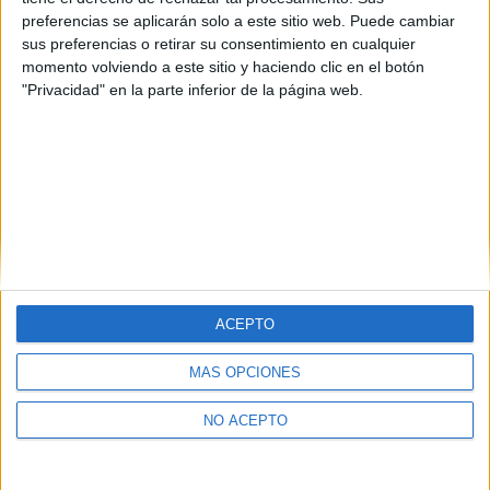
preferencias se aplicarán solo a este sitio web. Puede cambiar
sus preferencias o retirar su consentimiento en cualquier
momento volviendo a este sitio y haciendo clic en el botón
Estudios nombrados en este post
"Privacidad" en la parte inferior de la página web.
Estudiar Estadística
ACEPTO
Quiénes somos
|
Contactar
|
Anúnciate
MÁS OPCIONES
Aviso legal
|
Politica de privacidad
|
Condiciones generales
|
Política
de cookies
NO ACEPTO
© 2003-2026
Compás Mediterráneo S.L.
- Diego de León 47 - 28006
Madrid [ESPAÑA] - Tel. +34 91 593 2767