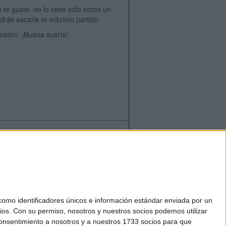
e te guste, no lo veas sólo como un
odrás sacarle el máximo partido.
isión. ¡Buena suerte!
ión
o
regístrate
para enviar comentarios
mo identificadores únicos e información estándar enviada por un
ios.
Con su permiso, nosotros y nuestros socios podemos utilizar
okies
 consentimiento a nosotros y a nuestros 1733 socios para que
el. +34 91 593 2767