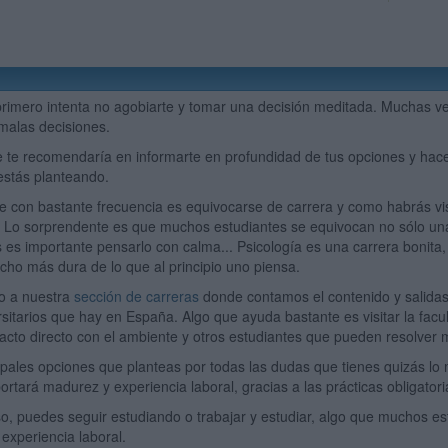
primero intenta no agobiarte y tomar una decisión meditada. Muchas ve
alas decisiones.
 te recomendaría en informarte en profundidad de tus opciones y hacer
estás planteando.
e con bastante frecuencia es equivocarse de carrera y como habrás vist
o sorprendente es que muchos estudiantes se equivocan no sólo una v
 es importante pensarlo con calma... Psicología es una carrera bonita
ho más dura de lo que al principio uno piensa.
zo a nuestra
sección de carreras
donde contamos el contenido y salida
rsitarios que hay en España. Algo que ayuda bastante es visitar la fac
acto directo con el ambiente y otros estudiantes que pueden resolver
cipales opciones que planteas por todas las dudas que tienes quizás lo 
portará madurez y experiencia laboral, gracias a las prácticas obligatori
, puedes seguir estudiando o trabajar y estudiar, algo que muchos es
 experiencia laboral.