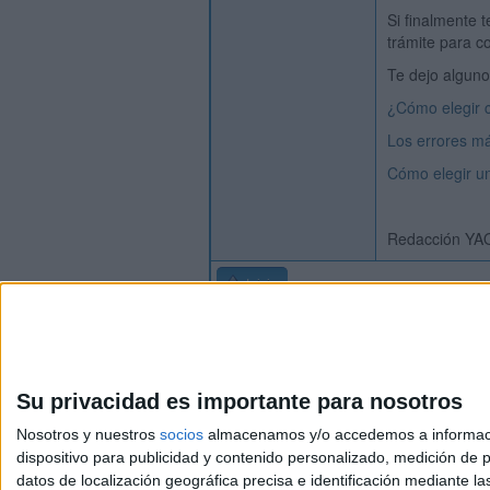
Si finalmente 
trámite para c
Te dejo alguno
¿Cómo elegir 
Los errores má
Cómo elegir un
Redacción YA
Inicio
Su privacidad es importante para nosotros
Nosotros y nuestros
socios
almacenamos y/o accedemos a información
dispositivo para publicidad y contenido personalizado, medición de pu
Avis
datos de localización geográfica precisa e identificación mediante l
© 2003-2026
Compá