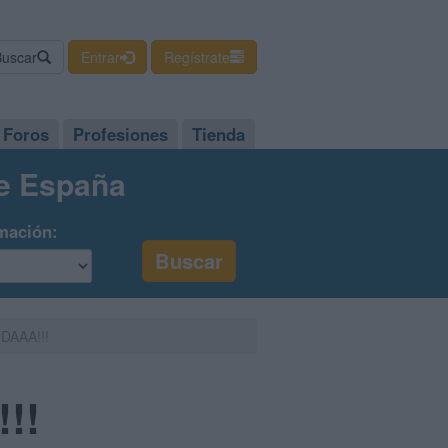
Buscar
Entrar
Regístrate
Foros
Profesiones
Tienda
de España
mación:
DAAA!!!
!!