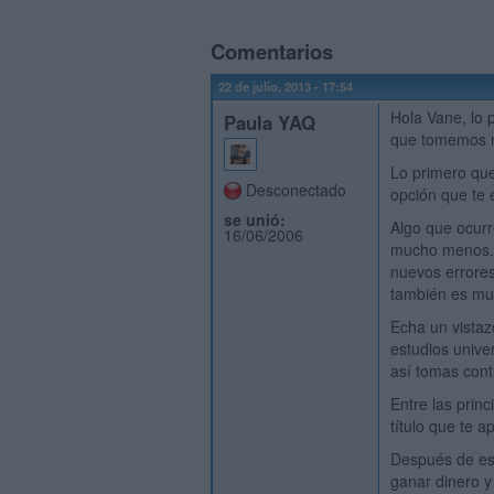
Comentarios
22 de julio, 2013 - 17:54
Hola Vane, lo 
Paula YAQ
que tomemos m
Lo primero que
Desconectado
opción que te 
se unió:
Algo que ocurr
16/06/2006
mucho menos. L
nuevos errores
también es muc
Echa un vista
estudios unive
así tomas cont
Entre las prin
título que te a
Después de eso
ganar dinero y