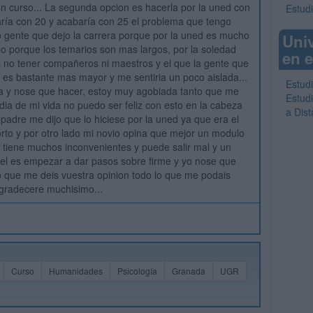
un curso... La segunda opcion es hacerla por la uned con
Estudi
ría con 20 y acabaría con 25 el problema que tengo
 gente que dejo la carrera porque por la uned es mucho
Uni
 porque los temarios son mas largos, por la soledad
en e
l no tener compañeros ni maestros y el que la gente que
 es bastante mas mayor y me sentiria un poco aislada...
Estud
a y nose que hacer, estoy muy agobiada tanto que me
Estud
 dia de mi vida no puedo ser feliz con esto en la cabeza
a Dis
 padre me dijo que lo hiciese por la uned ya que era el
to y por otro lado mi novio opina que mejor un modulo
 tiene muchos inconvenientes y puede salir mal y un
el es empezar a dar pasos sobre firme y yo nose que
o que me deis vuestra opinion todo lo que me podais
agradecere muchisimo...
Curso
Humanidades
Psicología
Granada
UGR