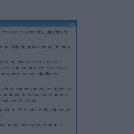
#2
ces los nervios son los culpables de
 una lista de pros y contras de cada
o en tu caso no eres la única ni
ez, sino varias veces. Para evitar
, pero para muchos estudiantes
s laborales más comunes de todos los
uldad donde quieres estudiar porque
 muchas de tus dudas.
mejor es FP. En sólo 2 años tienes un
as.
tudiantes hacen y que te permite