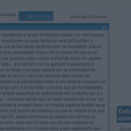
mentarios
2 envíos / 0 nuevos
Último envío
#1
 estudiando el grado de filologia clasica me metí aunque
mucho pero al sacar tampoca nota del bachiller y
era una de las pocas opciones que me quedaban (saque
ar a la universidad) bueno me di cuenta de que es un
no me gustaba nada y como amitad de curso me agobie
 deje... ami siempre me ha gustado la psicología el
e no tengo nota para hacerlo por la universidad de
sta en un 8.2 u 8.5 (no recuerdo bien) pense en
sentar a la selectividad haber si me daba la nota pero no
engo un 5.5 en bachiller y encima soy de humanidades,
 la fase especifica de selectividad me multiplica por 0,1
a... entonces viendo que no habia manera de entrar me
ciones la primera hacer un modulo superior facilillo sacar
Est
entrar a la carrera el problema es que el modulo dura dos
este
engo 20, asique terminaría el modulo con 22 mas la
ra cinco años son 27 años con los que acabaría la
 que terminaría con muchos años y eso suponiendo que
Estud