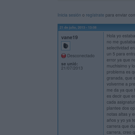
Inicia sesión
o
regístrate
para enviar co
21 de julio, 2013 - 13:08
Hola yo estaba
vane19
no me gustaba 
selectividad 
un 5 para entr
Desconectado
error ya que 
se unió:
muchisimo y lo
21/07/2013
problema es qu
granada, que e
volverme a pre
me da ya que t
es decir que en
cada asignatur
plantee dos op
notas altas y 
años y yo ya t
carrera que du
carrera, creo