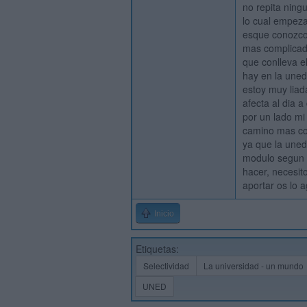
no repita ning
lo cual empeza
esque conozco
mas complicado
que conlleva e
hay en la uned
estoy muy liad
afecta al dia a
por un lado mi
camino mas cor
ya que la uned
modulo segun 
hacer, necesit
aportar os lo 
Inicio
Etiquetas:
Selectividad
La universidad - un mundo
UNED