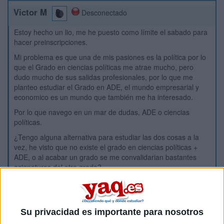
Victor M
Desconectado
Estoy hecho un lio, me he puesto como límite el sabado para
hacer preinscripciones.
Mi problema es que una de mis pasiones es la política por lo
que el Grado en ciencias políticas me atrae mucho, pero
dudo mucho de sus salidas profesionales, por lo que me
planteo estudiar el Grado en ADE, el mundo empresarial y
economico es un mundo que también me ha interesado.
Por lo que navego en un mar de dudas, ADE o ciencias
políticas.
¿Tengo alguna alternativa para estudiar las dos cosas a la
vez, he visto que no existe el grado en ciencias políticas +
ADE, o al acabar un grado se me convalidarian bastantes
asignaturas del otro grado?
Tampoco me quiero tirar hasta los 30 años estudiando,
provengo de una familia de clase media.
Con las ponderaciones correspondientes de la fase
Su privacidad es importante para nosotros
específica llevo un 9.54 de la selelectividad, a expensas de