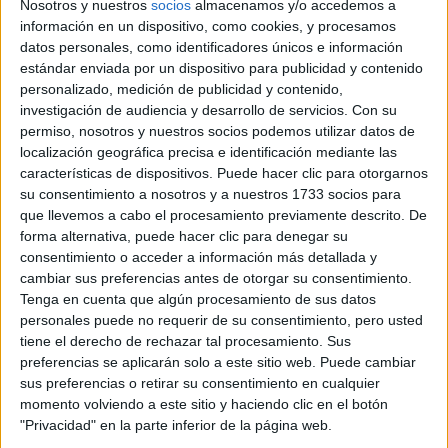
una reclamación de un examen.
Nosotros y nuestros
socios
almacenamos y/o accedemos a
información en un dispositivo, como cookies, y procesamos
Necesito ayuda..xD
datos personales, como identificadores únicos e información
estándar enviada por un dispositivo para publicidad y contenido
Inicio
personalizado, medición de publicidad y contenido,
investigación de audiencia y desarrollo de servicios.
Con su
Etiquetas:
permiso, nosotros y nuestros socios podemos utilizar datos de
localización geográfica precisa e identificación mediante las
La universidad - un mundo
características de dispositivos. Puede hacer clic para otorgarnos
ADE - Administración y Dirección de Empresas
su consentimiento a nosotros y a nuestros 1733 socios para
Ciencias Políticas y de la Administración Pública
que llevemos a cabo el procesamiento previamente descrito. De
forma alternativa, puede hacer clic para denegar su
consentimiento o acceder a información más detallada y
cambiar sus preferencias antes de otorgar su consentimiento.
Tenga en cuenta que algún procesamiento de sus datos
personales puede no requerir de su consentimiento, pero usted
tiene el derecho de rechazar tal procesamiento. Sus
preferencias se aplicarán solo a este sitio web. Puede cambiar
sus preferencias o retirar su consentimiento en cualquier
momento volviendo a este sitio y haciendo clic en el botón
"Privacidad" en la parte inferior de la página web.