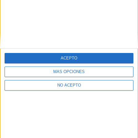
Estudios nombrados en este post
Estudiar Diseño
Estudiar Publicidad y Relaciones Públicas
Universidades nombradas en este post
Estudiar Universidad Camilo José Cela
Estudiar Universidad Complutense de Madrid
ACEPTO
MÁS OPCIONES
NO ACEPTO
Quiénes somos
|
Contactar
|
Anúnciate
Aviso legal
|
Politica de privacidad
|
Condiciones generales
|
Política