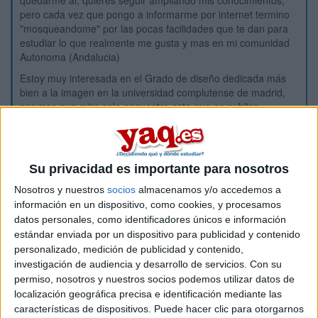
quedarme ai, quieres seguir ampliando mis conocimientos,
pero cada vez que pongo a informarme por internet termino
"mosqueandome" por las pocas facilidades que te dan para
estudiar lo que realmente me gusta y mas en mi comunidad
Autonoma (Andalucia)
Estoy muy interesada en el Grado de diseño dedicada más
bien a la imagen en la universidad complutense de madrid,
por mas que miro solo encuentro esta que es publica,
excepto otra que esta en barcelona y se da en catalan.... ya
me cierra las puertas porque ni idea de catalan...
Supongo que al existir una nada mas con estas
Su privacidad es importante para nosotros
caracteristicas y encima publica en toda españa sera muy
complicado entrar y mas ahora con lo chungo que se a
Nosotros y nuestros
socios
almacenamos y/o accedemos a
puesto todo con selectividad, que por cierto no la tengo ya
información en un dispositivo, como cookies, y procesamos
que no he tenido tiempo de prepararmela...
datos personales, como identificadores únicos e información
Mi pregunta es!! sabeis si existen mas carreras publicas de
estándar enviada por un dispositivo para publicidad y contenido
estas caracteristicas? tambien he mirado la carrera de diseño
personalizado, medición de publicidad y contenido,
y multimedia en la uni camilo jose cela? por cuanto podria
investigación de audiencia y desarrollo de servicios.
Con su
salir anualmente?
permiso, nosotros y nuestros socios podemos utilizar datos de
localización geográfica precisa e identificación mediante las
Inicio
características de dispositivos. Puede hacer clic para otorgarnos