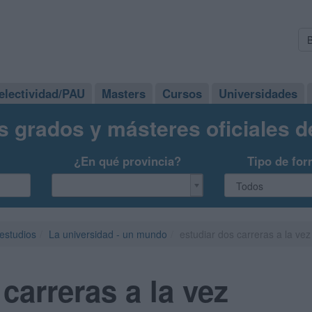
electividad/PAU
Masters
Cursos
Universidades
s grados y másteres oficiales 
¿En qué provincia?
Tipo de for
 estudios
La universidad - un mundo
estudiar dos carreras a la vez
carreras a la vez