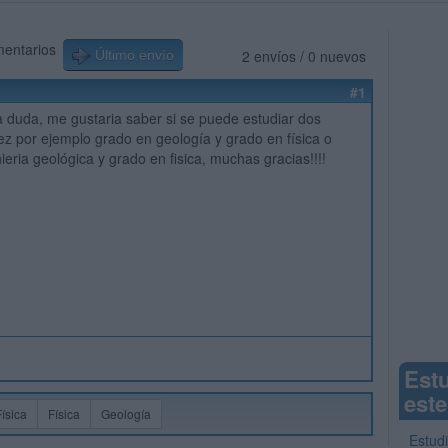
mentarios
2 envíos / 0 nuevos
Último envío
#1
 duda, me gustaria saber si se puede estudiar dos
vez por ejemplo grado en geología y grado en física o
ieria geológica y grado en fisica, muchas gracias!!!!
Est
este
Física
Física
Geología
Estudi