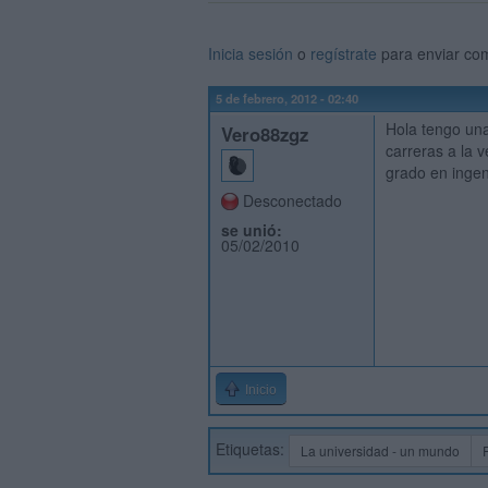
Inicia sesión
o
regístrate
para enviar co
5 de febrero, 2012 - 02:40
Hola tengo una
Vero88zgz
carreras a la 
grado en ingen
Desconectado
se unió:
05/02/2010
Inicio
Etiquetas:
La universidad - un mundo