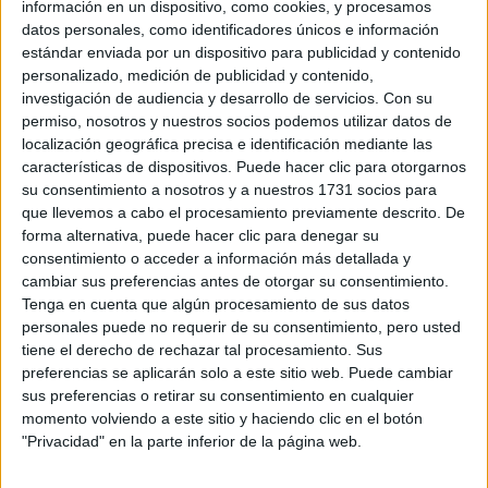
información en un dispositivo, como cookies, y procesamos
Universidad de Sevilla, pues me ha extrañado...
datos personales, como identificadores únicos e información
¡¡GRACIAS!! Y espero que alguien me pueda ayudar con este
estándar enviada por un dispositivo para publicidad y contenido
cacao =(
personalizado, medición de publicidad y contenido,
investigación de audiencia y desarrollo de servicios.
Con su
Inicio
permiso, nosotros y nuestros socios podemos utilizar datos de
localización geográfica precisa e identificación mediante las
Etiquetas:
características de dispositivos. Puede hacer clic para otorgarnos
su consentimiento a nosotros y a nuestros 1731 socios para
Selectividad
La universidad - un mundo
que llevemos a cabo el procesamiento previamente descrito. De
Comunicación Audiovisual
Sevilla
Universidad Pública
forma alternativa, puede hacer clic para denegar su
consentimiento o acceder a información más detallada y
Universidad Privada
US
cambiar sus preferencias antes de otorgar su consentimiento.
Tenga en cuenta que algún procesamiento de sus datos
personales puede no requerir de su consentimiento, pero usted
tiene el derecho de rechazar tal procesamiento. Sus
preferencias se aplicarán solo a este sitio web. Puede cambiar
sus preferencias o retirar su consentimiento en cualquier
momento volviendo a este sitio y haciendo clic en el botón
"Privacidad" en la parte inferior de la página web.