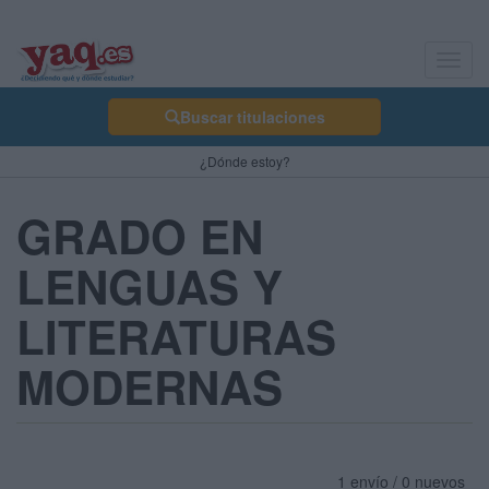
Toggl
navig
Buscar titulaciones
¿Dónde estoy?
GRADO EN
LENGUAS Y
LITERATURAS
MODERNAS
1 envío / 0 nuevos