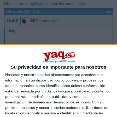
Inicia sesión
o
regístrate
para enviar comentarios
1 de agosto, 2010 - 17:02
#1
Cob7
Desconectado
Hola,
Querría saber si alguíen está estudiando este nuevo grado,
que ha surgido por la eliminación de las filologías por el plan
Bologna.
Tendría pensando hacerlo en Barna o Valencia pero prefiero
Su privacidad es importante para nosotros
en Barna, se que se pueden elegir dos lenguas o de solo
una..
Nosotros y nuestros
socios
almacenamos y/o accedemos a
información en un dispositivo, como cookies, y procesamos
Haría el itinerario de Inglés e Italiano, si sabeís algo de este
datos personales, como identificadores únicos e información
nuevo grado comentarmelo tengo este año(mientras trabajo)
estándar enviada por un dispositivo para publicidad y contenido
para decidir si estudiar este o:
personalizado, medición de publicidad y contenido,
Traducción e Interpretación, quiero un grado que tenga que
investigación de audiencia y desarrollo de servicios.
Con su
ver con los idiomas.
permiso, nosotros y nuestros socios podemos utilizar datos de
localización geográfica precisa e identificación mediante las
gracias