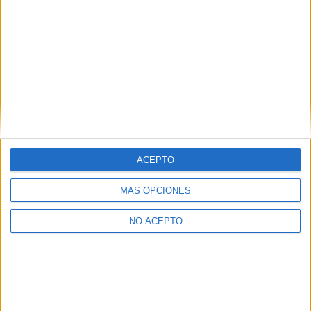
Estudios nombrados en este post
Estudiar Lenguas Modernas - Lenguas Clásicas - Filologías
ACEPTO
Estudiar Traducción e Interpretación
MÁS OPCIONES
NO ACEPTO