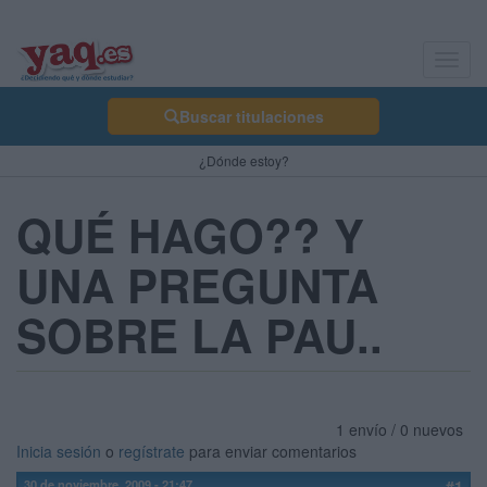
Toggl
navig
Buscar titulaciones
¿Dónde estoy?
QUÉ HAGO?? Y
UNA PREGUNTA
SOBRE LA PAU..
1 envío / 0 nuevos
Inicia sesión
o
regístrate
para enviar comentarios
30 de noviembre, 2009 - 21:47
#1