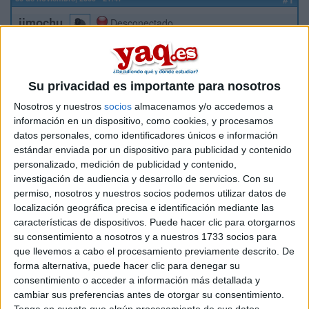
jimochu
Desconectado
Hola! Bueno quería ver si alguien me podía contestar a dos
preguntas q no tengo muy claras...
1) Me gustaría terminar trabajando como productora
Su privacidad es importante para nosotros
radiofónica pero no tengo muy claro la carrera, comunicación
audiovisual o periodismo??
Nosotros y nuestros
socios
almacenamos y/o accedemos a
2) Nos han comentado en clase q ahora para determinadas
información en un dispositivo, como cookies, y procesamos
carreras, tendrán más valor algunas asignaturas de una
datos personales, como identificadores únicos e información
modalidad de un bachiller q de otro. x ej, valdrán más las
estándar enviada por un dispositivo para publicidad y contenido
mates del tecnológico q el griego del d humanidades, es
personalizado, medición de publicidad y contenido,
verdad??
investigación de audiencia y desarrollo de servicios.
Con su
a ver si me podéis aclarar un poco, muchas gracias! :)
permiso, nosotros y nuestros socios podemos utilizar datos de
localización geográfica precisa e identificación mediante las
Inicio
características de dispositivos. Puede hacer clic para otorgarnos
su consentimiento a nosotros y a nuestros 1733 socios para
que llevemos a cabo el procesamiento previamente descrito. De
Etiquetas:
La universidad - un mundo
forma alternativa, puede hacer clic para denegar su
consentimiento o acceder a información más detallada y
cambiar sus preferencias antes de otorgar su consentimiento.