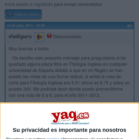
Inicia sesión
o
regístrate
para enviar comentarios
Último envío
14 de julio, 2011 - 13:34
#1
vladiguru
Desconectado
Muy buenas a todos.
Os escribo este pequeño mensaje para preguntaros si ha
quedado alguna plaza libre en Filología Inglesa en cualquier
universidad de España debido a que en mi Región se han
subido las notas de una forma radical, si antes la nota de
cotre para Filología Inglesa era 5.51 ahora es 8.75 y estoy en
puesto 343. Me podríais decir donde puedo prenscribirme
con una nota de 5 a 6, para el año 2011-2012.
Gracias.
Inicio
Su privacidad es importante para nosotros
Etiquetas:
La universidad - un mundo
Lenguas Modernas