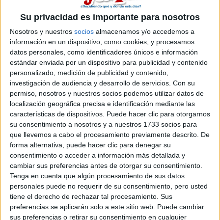
26 de mayo, 2010 - 21:09
#2
Su privacidad es importante para nosotros
Beii92
Desconectado
Nosotros y nuestros
socios
almacenamos y/o accedemos a
información en un dispositivo, como cookies, y procesamos
hola! a mi tambien em gustaria estudiar eso en el mismo
datos personales, como identificadores únicos e información
sitio...pero no estoy totalmetne segura!=S
estándar enviada por un dispositivo para publicidad y contenido
NOSE NADA DE RESIDENCIAS,NI NADA...me podias
personalizado, medición de publicidad y contenido,
aconsejar alguna? bss!
investigación de audiencia y desarrollo de servicios.
Con su
permiso, nosotros y nuestros socios podemos utilizar datos de
Inicio
Inicia sesión
o
regístrate
para enviar comentarios
localización geográfica precisa e identificación mediante las
características de dispositivos. Puede hacer clic para otorgarnos
28 de mayo, 2010 - 14:12
#3
su consentimiento a nosotros y a nuestros 1733 socios para
que llevemos a cabo el procesamiento previamente descrito. De
Martha
Desconectado
forma alternativa, puede hacer clic para denegar su
consentimiento o acceder a información más detallada y
Pues mira la mejor residencia en sevilla q yo he visto es la q
cambiar sus preferencias antes de otorgar su consentimiento.
esta en el mismo campus de la pablo de olavide, se llama
Tenga en cuenta que algún procesamiento de sus datos
residencia universitaria Celestino Mutis. Yo fui a verla el
personales puede no requerir de su consentimiento, pero usted
viernes pasado y esta genial, ya he reservado plaza!^^ las
tiene el derecho de rechazar tal procesamiento. Sus
habitaciones tienen antena TV, cocina, microondas, ollas,
preferencias se aplicarán solo a este sitio web. Puede cambiar
platos, vasos, cubiertos, mantas, sabanas, toallas,
calefaccion y aire acondicionado, telefono linea directa!!, los
sus preferencias o retirar su consentimiento en cualquier