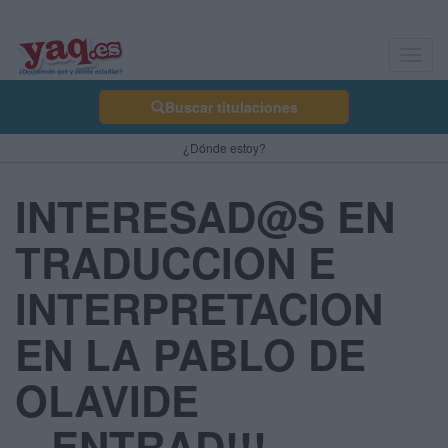
Toggl
navig
Buscar titulaciones
¿Dónde estoy?
INTERESAD@S EN
TRADUCCION E
INTERPRETACION
EN LA PABLO DE
OLAVIDE
...ENTRAD!!!