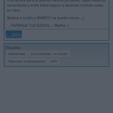
d la carrera así q si queréis hacerla ya sabéis, dejad vuestros
comentarios y entre todos seguro q sacamos muchas cosas
en claro.
Besitos a
tod@s
y ÁNIMO!!! ya queda menos...;)
:.:.PeRSiGuE TuS SuEñOs.:.: Martha ;)
Inicio
Etiquetas:
Selectividad
La universidad - un mundo
Traducción e Interpretación
UPO