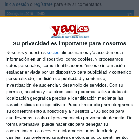
Inicia sesión
o
regístrate
para enviar comentarios
20 de julio, 2010 - 19:52
#1
o0ana0o
Desconectado
ola, me podeis ayudar con una duda. Estoy en lista de espera
en la europea de madrid para medicina y me gustaria saber
Su privacidad es importante para nosotros
mas o menos cuanta gente q ha sido admitida abandona y
Nosotros y nuestros
socios
almacenamos y/o accedemos a
deja plaza libre, o bien para ir sea a una publica o para irse a
información en un dispositivo, como cookies, y procesamos
cualquier otra cosa. Si alguien q estuviera en mi situacion me
datos personales, como identificadores únicos e información
puede decir cuantos puestos abanzo en la lista de espera
estándar enviada por un dispositivo para publicidad y contenido
para q me aga una idea. Muchas grasias
personalizado, medición de publicidad y contenido,
investigación de audiencia y desarrollo de servicios.
Con su
Inicio
permiso, nosotros y nuestros socios podemos utilizar datos de
localización geográfica precisa e identificación mediante las
Etiquetas:
La universidad - un mundo
Medicina
características de dispositivos. Puede hacer clic para otorgarnos
su consentimiento a nosotros y a nuestros 1733 socios para
que llevemos a cabo el procesamiento previamente descrito. De
forma alternativa, puede hacer clic para denegar su
consentimiento o acceder a información más detallada y
cambiar sus preferencias antes de otorgar su consentimiento.