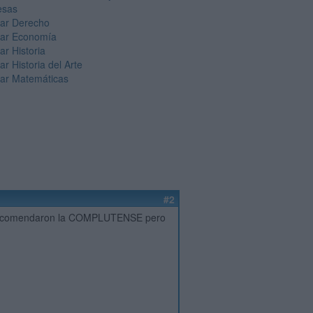
esas
iar Derecho
iar Economía
ar Historia
ar Historia del Arte
iar Matemáticas
#2
Me recomendaron la COMPLUTENSE pero