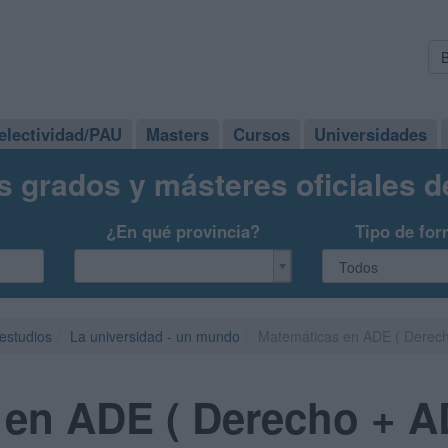
electividad/PAU
Masters
Cursos
Universidades
s grados y másteres oficiales 
¿En qué provincia?
Tipo de for
 estudios
La universidad - un mundo
Matemáticas en ADE ( Derec
 en ADE ( Derecho + A