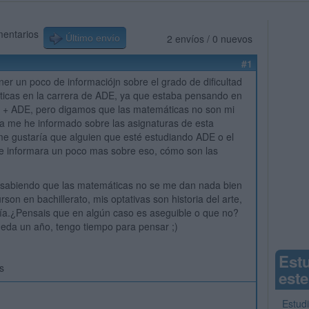
mentarios
2 envíos / 0 nuevos
Último envío
#1
ner un poco de informaciójn sobre el grado de dificultad
ticas en la carrera de ADE, ya que estaba pensando en
 + ADE, pero digamos que las matemáticas no son mi
Ya me he informado sobre las asignaturas de esta
me gustaría que alguien que esté estudiando ADE o el
e informara un poco mas sobre eso, cómo son las
, sabiendo que las matemáticas no se me dan nada bien
rson en bachillerato, mis optativas son historia del arte,
ía.¿Pensais que en algún caso es aseguible o que no?
eda un año, tengo tiempo para pensar ;)
Est
s
este
Estud