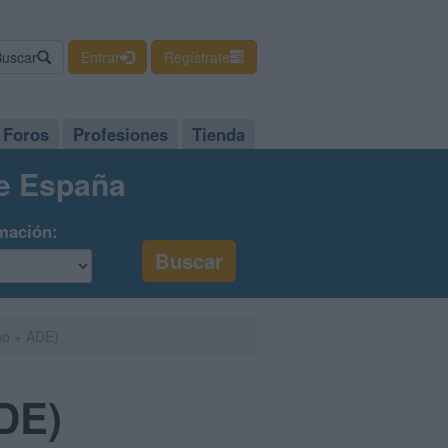
Buscar
Entrar
Regístrate
Foros
Profesiones
Tienda
de España
mación:
ho + ADE)
DE)