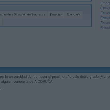
Empr
Estud
Estud
stración y Dirección de Empresas
Derecho
Economía
Estudi
Estudi
Estud
laro la universidad donde hacer el proximo año este doble grado. 
si alguien conoce la de A CORUÑA
s,