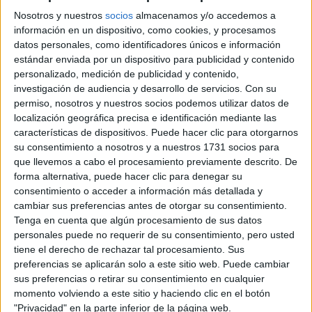
idea. Muchas gracias por vuestra atención, un saludo !!
Nosotros y nuestros
socios
almacenamos y/o accedemos a
Beatriz.
información en un dispositivo, como cookies, y procesamos
datos personales, como identificadores únicos e información
Inicio
estándar enviada por un dispositivo para publicidad y contenido
personalizado, medición de publicidad y contenido,
Etiquetas:
La universidad - un mundo
Enfermería
Medicina
investigación de audiencia y desarrollo de servicios.
Con su
permiso, nosotros y nuestros socios podemos utilizar datos de
localización geográfica precisa e identificación mediante las
características de dispositivos. Puede hacer clic para otorgarnos
su consentimiento a nosotros y a nuestros 1731 socios para
que llevemos a cabo el procesamiento previamente descrito. De
forma alternativa, puede hacer clic para denegar su
consentimiento o acceder a información más detallada y
cambiar sus preferencias antes de otorgar su consentimiento.
Tenga en cuenta que algún procesamiento de sus datos
personales puede no requerir de su consentimiento, pero usted
tiene el derecho de rechazar tal procesamiento. Sus
preferencias se aplicarán solo a este sitio web. Puede cambiar
sus preferencias o retirar su consentimiento en cualquier
momento volviendo a este sitio y haciendo clic en el botón
"Privacidad" en la parte inferior de la página web.