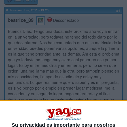
Último envío
8 de noviembre, 2011 - 13:25
#1
beatrice_89
Desconectado
Buenos Días. Tengo una duda, este próximo año voy a entrar
en la universidad, pero todavía no tengo del todo claro por lo
que decantarme. Nos han comentado que en la matricula de la
universidad puedes poner varias opciones, aunque la primera
es la que tiene prioridad ante las demás. Ahí está el problema,
que yo todavía no tengo muy claro cual poner en ese primer
lugar. Estoy entre medicina y enfermería, pero no se en que
orden, una me llama más que la otra, pero también pienso en
mis capacidades, tiempo de estudio etc y estoy muy
confundida. Lo que realmente quiero saber, y es mi pregunta,
es si yo pongo por ejemplo en primer lugar medicina, me la
conceden, y en segundo lugar tengo enfermería y al final
decido que es esta la que realmente quiero hacer, ¿ podría
rechazar la primera opción y que me concediesen la segunda,
o volvería a entrar en una lista de espera aún habiendo gente
con plaza y menos nota que la mia ? Estoy muy liada la
verdad, espero que me podais contestar a esta duda si teneis
Su privacidad es importante para nosotros