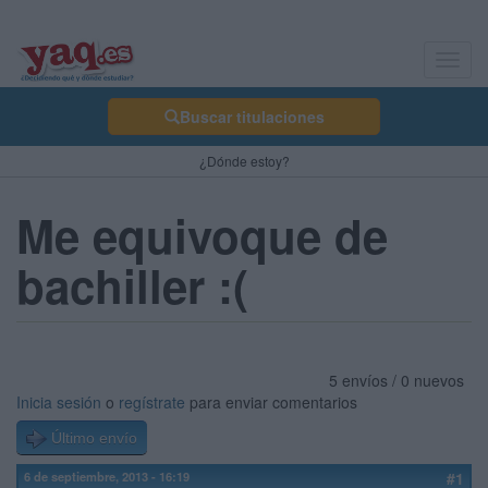
Toggl
navig
Buscar titulaciones
¿Dónde estoy?
Me equivoque de
bachiller :(
5 envíos / 0 nuevos
Inicia sesión
o
regístrate
para enviar comentarios
Último envío
6 de septiembre, 2013 - 16:19
#1