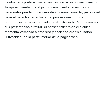
cambiar sus preferencias antes de otorgar su consentimiento.
Tenga en cuenta que algún procesamiento de sus datos
personales puede no requerir de su consentimiento, pero usted
tiene el derecho de rechazar tal procesamiento. Sus
preferencias se aplicarán solo a este sitio web. Puede cambiar
Comentarios
sus preferencias o retirar su consentimiento en cualquier
momento volviendo a este sitio y haciendo clic en el botón
6 de septiembre, 2013 - 18:04
#2
"Privacidad" en la parte inferior de la página web.
Naty92
Desconectado
Hola!!
Tu problema es bastante común! Muchos se dan cuenta al
final de lo que le gusta de verdad, pero no pasa ndaa. Si
sabes de seguro que vas a volver a hacer selectividad, en
ese año que estudies biología y quimica no te será dificil
siempre y cuando te esfuerces al máximo.
Si yo fuera tú, iría a clases de ambas materias para las
explicaciones, hacer ejercicios, etc. Si no tienes muchos
recursos económicos, te recomendaría que apostaras en
clases por química, ya que la asignatura es bastante más
compleja y tiene ejercicios prácticos que pueden resultarte