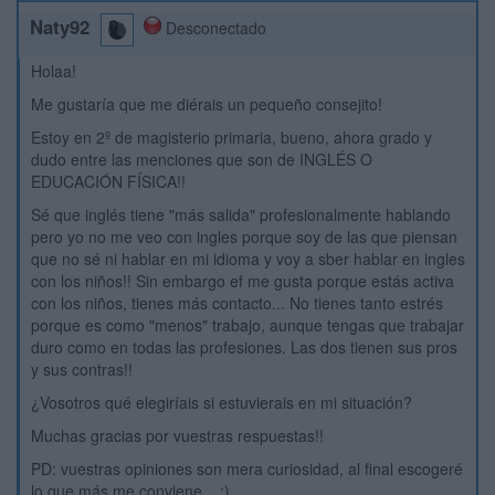
Naty92
Desconectado
Holaa!
Me gustaría que me diérais un pequeño consejito!
Estoy en 2º de magisterio primaria, bueno, ahora grado y
dudo entre las menciones que son de INGLÉS O
EDUCACIÓN FÍSICA!!
Sé que inglés tiene "más salida" profesionalmente hablando
pero yo no me veo con ingles porque soy de las que piensan
que no sé ni hablar en mi idioma y voy a sber hablar en ingles
con los niños!! Sin embargo ef me gusta porque estás activa
con los niños, tienes más contacto... No tienes tanto estrés
porque es como "menos" trabajo, aunque tengas que trabajar
duro como en todas las profesiones. Las dos tienen sus pros
y sus contras!!
¿Vosotros qué elegiríais si estuvierais en mi situación?
Muchas gracias por vuestras respuestas!!
PD: vuestras opiniones son mera curiosidad, al final escogeré
lo que más me conviene... :)