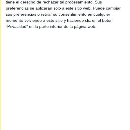
tiene el derecho de rechazar tal procesamiento. Sus
preferencias se aplicarán solo a este sitio web. Puede cambiar
sus preferencias o retirar su consentimiento en cualquier
Estudios nombrados en este post
momento volviendo a este sitio y haciendo clic en el botón
"Privacidad" en la parte inferior de la página web.
Estudiar Física
Estudiar Magisterio de Educación Primaria
Comentarios
24 de agosto, 2013 - 13:54
#2
carli
Desconectado
hola naty ,yo pienso que debes estudiar principalmente lo que
te decante mas, en tu situacion educacion fisica. Si que es
verdad que el ingles esta muy demandado pero yo creo q hay
mas profes de ingles que de educacion fisica y si ademas el