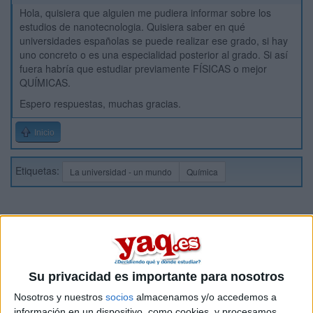
Hola, quisiera que alguien me pudiera informar sobre los
estudios de nanotecnologia. Quisiera saber en qué
universidades españolas se puede realizar ese grado, si hay
uno concreto o es una especialidad posterior al grado. Si así
fuera habría que estudiar previamente FÍSICAS o mejor
QUÍMICAS.
Espero respuestas, muchas gracias.
Inicio
Etiquetas:
La universidad - un mundo
Química
Su privacidad es importante para nosotros
Nosotros y nuestros
socios
almacenamos y/o accedemos a
información en un dispositivo, como cookies, y procesamos