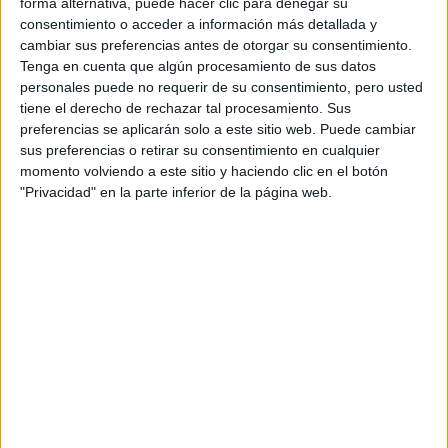
forma alternativa, puede hacer clic para denegar su
consentimiento o acceder a información más detallada y
cambiar sus preferencias antes de otorgar su consentimiento.
Tenga en cuenta que algún procesamiento de sus datos
personales puede no requerir de su consentimiento, pero usted
tiene el derecho de rechazar tal procesamiento. Sus
Comentarios
preferencias se aplicarán solo a este sitio web. Puede cambiar
sus preferencias o retirar su consentimiento en cualquier
14 de julio, 2010 - 23:55
#2
momento volviendo a este sitio y haciendo clic en el botón
ilicitana84 (no verificado)
"Privacidad" en la parte inferior de la página web.
Pues segun tengo entendido, si no te matriculas pierdes
automaticamente la plaza, y esa plaza se la dan a los que
estan en la lista de espera.
Creo que aunque te matricules, despues puedes anular la
matricula, así que lo mejor es que llames a la universidad de
Malaga y preguntes si después puedes anular la matricula.
Yo creo que si se puede, porque mira, los que se matriculan
en una 2ª o 3ª opción y despues los llaman de la lista de
espera porque hay una vacante en su 1ª opción, si que
pueden anular la matricula que habian hecho para poder
matricularse en su 1ª opcion...