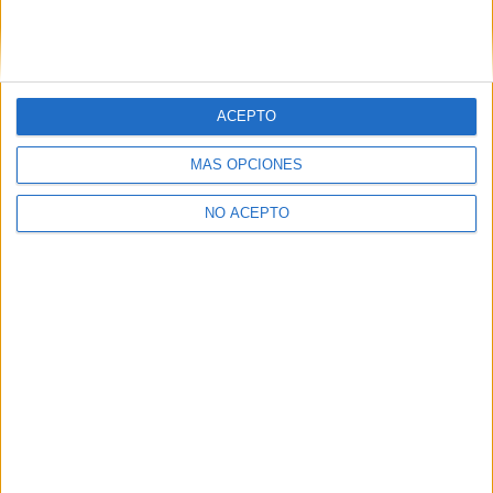
ACEPTO
MÁS OPCIONES
NO ACEPTO
Quiénes somos
|
Contactar
|
Anúnciate
Aviso legal
|
Politica de privacidad
|
Condiciones generales
|
Política
de cookies
© 2003-2026
Compás Mediterráneo S.L.
- Diego de León 47 - 28006
Madrid [ESPAÑA] - Tel. +34 91 593 2767