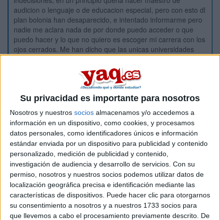
indecisiones, en un principio queria hacer maestro de
audicion o lenguaje o de educacion especial, pero con esto dl
plan bolonia han desaparecido, e intentado informarme pero
nadie me aclara nada de por donde puedo acceder o que
puedo hacer y lo que no quiero es escoger mi carrera con los
ojos cerrados. Me han dicho que las unicas universidades
donde puedo hacerlo es en privadas pero no puedo
costearme una privada.
Asi que e estado mirando otras carreras pero no me decido
me da miedo a fracasar o a que me resulte demasiado dificil,
Su privacidad es importante para nosotros
mire logopedia pero como pertenece a ciencias de la salud y
yo curse ciencias sociales me da miedo a no llevar una base
Nosotros y nuestros
socios
almacenamos y/o accedemos a
y fracasar, no se si la biologia y todas las asignaturas que
información en un dispositivo, como cookies, y procesamos
pertenecen a ciencias de la salud son muy complicadas o
datos personales, como identificadores únicos e información
simplemente de memorizar, si alguien me puede ayudar??.
estándar enviada por un dispositivo para publicidad y contenido
personalizado, medición de publicidad y contenido,
Tambien mire educacion social y trabajo social, pero nose las
investigación de audiencia y desarrollo de servicios.
Con su
diferentes entre ambas ni si hay suficientes salidas laborales,
permiso, nosotros y nuestros socios podemos utilizar datos de
salarios...etc
localización geográfica precisa e identificación mediante las
Pedagogia y criminologia, tampoco me disgustan, pero no
características de dispositivos. Puede hacer clic para otorgarnos
tengo mucha informacion acerca de ellas.
su consentimiento a nosotros y a nuestros 1733 socios para
Por favor, si alguien puede ayudarme a quitarme mis miedos
que llevemos a cabo el procesamiento previamente descrito. De