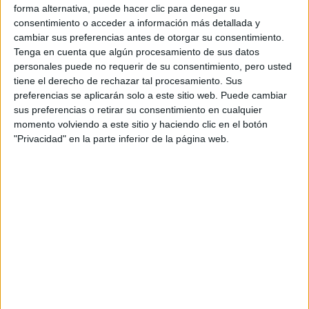
y a aclararme un poco, se lo agradeceria un monton. Pero
forma alternativa, puede hacer clic para denegar su
me urge, pues estamos a dia 1 y tengo hasta el 6 para
consentimiento o acceder a información más detallada y
presentar mi prematricula. Un saludo. Si querias contestarme
cambiar sus preferencias antes de otorgar su consentimiento.
mi email es
iohappygirl@hotmail.com
. Gracias
Tenga en cuenta que algún procesamiento de sus datos
personales puede no requerir de su consentimiento, pero usted
Inicio
tiene el derecho de rechazar tal procesamiento. Sus
preferencias se aplicarán solo a este sitio web. Puede cambiar
sus preferencias o retirar su consentimiento en cualquier
Etiquetas:
La universidad - un mundo
momento volviendo a este sitio y haciendo clic en el botón
"Privacidad" en la parte inferior de la página web.