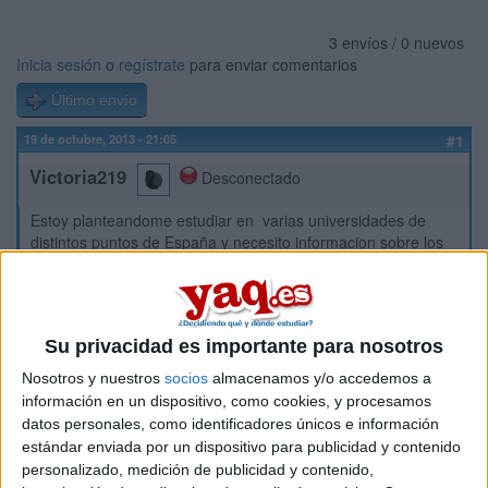
3 envíos / 0 nuevos
Inicia sesión
o
regístrate
para enviar comentarios
Último envío
19 de octubre, 2013 - 21:05
#1
Victoria219
Desconectado
Estoy planteandome estudiar en varias universidades de
distintos puntos de España y necesito informacion sobre los
precios de residencias universitarias o de pisos en Sevilla, ya
que es donde mas ilusion me haria estar.
Inicio
Su privacidad es importante para nosotros
Nosotros y nuestros
socios
almacenamos y/o accedemos a
Etiquetas:
La universidad - un mundo
Sevilla
información en un dispositivo, como cookies, y procesamos
datos personales, como identificadores únicos e información
estándar enviada por un dispositivo para publicidad y contenido
personalizado, medición de publicidad y contenido,