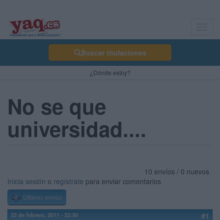
Toggl
navig
Buscar titulaciones
¿Dónde estoy?
No se que
universidad....
10 envíos / 0 nuevos
Inicia sesión
o
regístrate
para enviar comentarios
Último envío
22 de febrero, 2011 - 22:50
#1