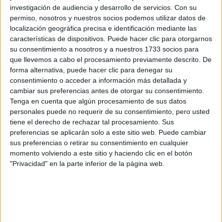
investigación de audiencia y desarrollo de servicios.
Con su
permiso, nosotros y nuestros socios podemos utilizar datos de
localización geográfica precisa e identificación mediante las
características de dispositivos. Puede hacer clic para otorgarnos
Comentarios
su consentimiento a nosotros y a nuestros 1733 socios para
que llevemos a cabo el procesamiento previamente descrito. De
23 de febrero, 2011 - 19:30
#2
forma alternativa, puede hacer clic para denegar su
Siperono
Desconectado
consentimiento o acceder a información más detallada y
cambiar sus preferencias antes de otorgar su consentimiento.
hola, utilizando el buscador de aquí
www.yaq.es/carreras-
Tenga en cuenta que algún procesamiento de sus datos
universitarias
no me aparece que en Salamanca puedas
personales puede no requerir de su consentimiento, pero usted
estudiar ese doble grado, pero si amplias la búsqueda a
tiene el derecho de rechazar tal procesamiento. Sus
cualquier provincia sí te salen universidades en otras
preferencias se aplicarán solo a este sitio web. Puede cambiar
provincias. ¿te da igual moverte o sólo te interesa
sus preferencias o retirar su consentimiento en cualquier
Salamanca?
momento volviendo a este sitio y haciendo clic en el botón
Quién sabe qué???
"Privacidad" en la parte inferior de la página web.
Inicio
Inicia sesión
o
regístrate
para enviar comentarios
23 de febrero, 2011 - 19:51
#3
Vero88zgz
Desconectado