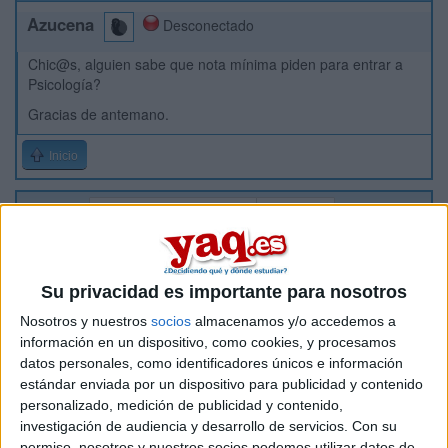
Azucena
Desconectado
Chic@s, alguien sabe que nota mínima piden para entrar a
Psicología?
Gracias de antemano.
Inicio
Etiquetas:
La universidad - un mundo
Psicología
Su privacidad es importante para nosotros
Nosotros y nuestros
socios
almacenamos y/o accedemos a
información en un dispositivo, como cookies, y procesamos
datos personales, como identificadores únicos e información
estándar enviada por un dispositivo para publicidad y contenido
personalizado, medición de publicidad y contenido,
investigación de audiencia y desarrollo de servicios.
Con su
permiso, nosotros y nuestros socios podemos utilizar datos de