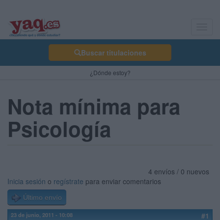
Toggl
navig
Buscar titulaciones
¿Dónde estoy?
Nota mínima para
Psicología
4 envíos / 0 nuevos
Inicia sesión
o
regístrate
para enviar comentarios
Último envío
23 de junio, 2011 - 10:08
#1