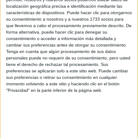
localización geográfica precisa e identificación mediante las
características de dispositivos. Puede hacer clic para otorgarnos
su consentimiento a nosotros y a nuestros 1733 socios para
que llevemos a cabo el procesamiento previamente descrito. De
forma alternativa, puede hacer clic para denegar su
consentimiento o acceder a información más detallada y
Estudios nombrados en este post
cambiar sus preferencias antes de otorgar su consentimiento.
Tenga en cuenta que algún procesamiento de sus datos
Estudiar Psicología
personales puede no requerir de su consentimiento, pero usted
tiene el derecho de rechazar tal procesamiento. Sus
preferencias se aplicarán solo a este sitio web. Puede cambiar
sus preferencias o retirar su consentimiento en cualquier
momento volviendo a este sitio y haciendo clic en el botón
"Privacidad" en la parte inferior de la página web.
Comentarios
23 de junio, 2011 - 11:16
#2
esteer
Desconectado
Depende de donde quieras estudiar.Yo he mirado en