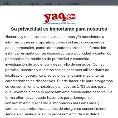
Inicia sesión
o
regístrate
para enviar comentarios
31 de marzo, 2013 - 01:28
#1
andysound
Desconectado
Su privacidad es importante para nosotros
hola¡ como estan? bueno quisiera saber como es estudiar en
la Jaume I en castellon? es buena?
Nosotros y nuestros
socios
almacenamos y/o accedemos a
información en un dispositivo, como cookies, y procesamos
Inicio
datos personales, como identificadores únicos e información
estándar enviada por un dispositivo para publicidad y contenido
personalizado, medición de publicidad y contenido,
Etiquetas:
La universidad - un mundo
UJI
investigación de audiencia y desarrollo de servicios.
Con su
permiso, nosotros y nuestros socios podemos utilizar datos de
localización geográfica precisa e identificación mediante las
características de dispositivos. Puede hacer clic para otorgarnos
su consentimiento a nosotros y a nuestros 1733 socios para
que llevemos a cabo el procesamiento previamente descrito. De
forma alternativa, puede hacer clic para denegar su
consentimiento o acceder a información más detallada y
cambiar sus preferencias antes de otorgar su consentimiento.
Tenga en cuenta que algún procesamiento de sus datos