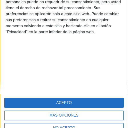
personales puede no requerir de su consentimiento, pero usted
tiene el derecho de rechazar tal procesamiento. Sus
preferencias se aplicarán solo a este sitio web. Puede cambiar
sus preferencias o retirar su consentimiento en cualquier
momento volviendo a este sitio y haciendo clic en el botón
"Privacidad" en la parte inferior de la página web.
Universidades nombradas en este post
Estudiar Universitat Jaume I
ACEPTO
MÁS OPCIONES
Quiénes somos
|
Contactar
|
Anúnciate
NO ACEPTO