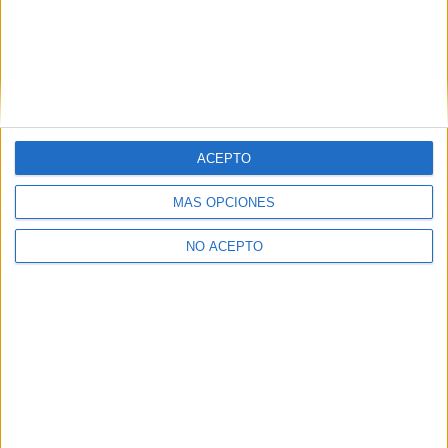
Estudios nombrados en este post
Estudiar Magisterio de Educación Primaria
ACEPTO
MÁS OPCIONES
NO ACEPTO
Quiénes somos
|
Contactar
|
Anúnciate
Aviso legal
|
Politica de privacidad
|
Condiciones generales
|
Política
de cookies
© 2003-2026
Compás Mediterráneo S.L.
- Diego de León 47 - 28006
Madrid [ESPAÑA] - Tel. +34 91 593 2767