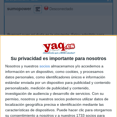
sumopower
Desconectado
Buenas! pues mi duda es la siguiente. Estoy admitido para
empezar grado de educacion primaria en CEU y tengo de
plazo hasta el viernes para pagar la matricula, unos 400 y
algo de euros. De esta manera se me adjudicara la plaza.
Su privacidad es importante para nosotros
El tema está, en que también voy a pedir plaza en la pública,
Nosotros y nuestros
socios
almacenamos y/o accedemos a
pero hasta bien entrados en julio no me dirán si obtengo mi
información en un dispositivo, como cookies, y procesamos
plaza o no.... Entonces no se; si pago ahora este dinero y
datos personales, como identificadores únicos e información
luego obtengo plaza en alicante me lo devolverán ¿? Lo que
estándar enviada por un dispositivo para publicidad y contenido
no quiero es quedarme sin plaza....
personalizado, medición de publicidad y contenido,
investigación de audiencia y desarrollo de servicios.
Con su
permiso, nosotros y nuestros socios podemos utilizar datos de
Si alguien me puede facilitar alguna info se lo agradeceria
localización geográfica precisa e identificación mediante las
mucho!!
características de dispositivos. Puede hacer clic para otorgarnos
su consentimiento a nosotros y a nuestros 1733 socios para