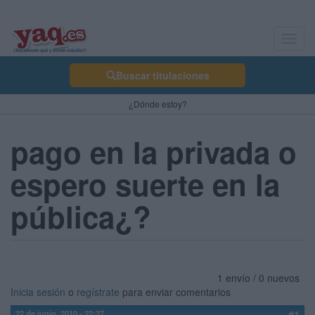
Toggl
navig
Buscar titulaciones
¿Dónde estoy?
pago en la privada o
espero suerte en la
pública¿?
1 envío / 0 nuevos
Inicia sesión
o
regístrate
para enviar comentarios
22 de junio, 2010 - 22:27
#1