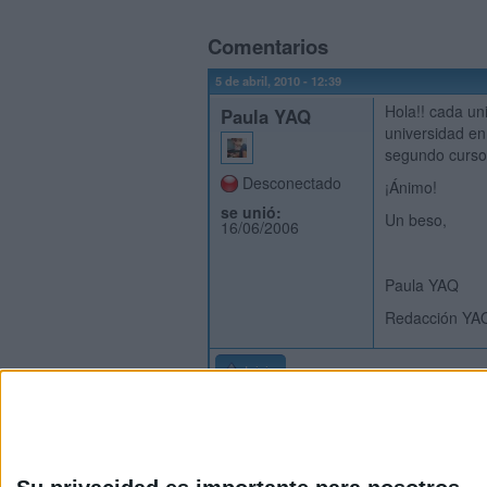
Comentarios
5 de abril, 2010 - 12:39
Hola!! cada un
Paula YAQ
universidad en
segundo curso.
Desconectado
¡Ánimo!
se unió:
Un beso,
16/06/2006
Paula YAQ
Redacción YA
Inicio