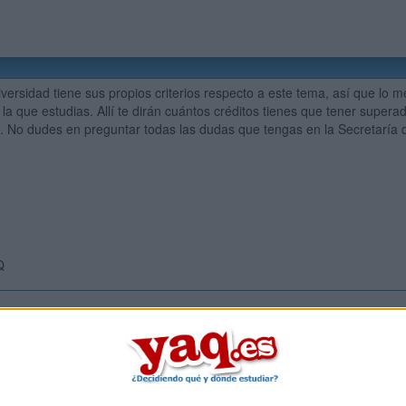
iversidad tiene sus propios criterios respecto a este tema, así que lo 
 la que estudias. Allí te dirán cuántos créditos tienes que tener supe
 No dudes en preguntar todas las dudas que tengas en la Secretaría d
Q
Inicia ses