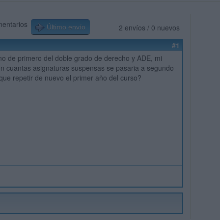
mentarios
2 envíos / 0 nuevos
Último envío
#1
no de primero del doble grado de derecho y ADE, mi
on cuantas asignaturas suspensas se pasaria a segundo
 que repetir de nuevo el primer año del curso?