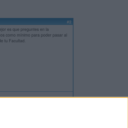
#2
mejor es que preguntes en la
rados como mínimo para poder pasar al
e tu Facultad.
ión
o
regístrate
para enviar comentarios