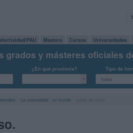
electividad/PAU
Masters
Cursos
Universidades
s grados y másteres oficiales 
¿En qué provincia?
Tipo de for
 estudios
La universidad - un mundo
pasar de curso.
so.