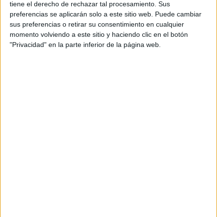
Estudiar Traducción e Interpretación
tiene el derecho de rechazar tal procesamiento. Sus
preferencias se aplicarán solo a este sitio web. Puede cambiar
Universidades nombradas en este post
sus preferencias o retirar su consentimiento en cualquier
momento volviendo a este sitio y haciendo clic en el botón
Estudiar Universidad Internacional Menéndez Pelayo
"Privacidad" en la parte inferior de la página web.
Comentarios
7 de septiembre, 2013 - 15:46
#2
Paula YAQ
Desconectado
Hola Paulo, siempre es posible pasar de un grado simple a
uno doble y viceversa. Lo que debes hacer desde ya mismo
es hablar con la Universidad para saber qué requisitos te van
a pedir y prepararte para conseguirlos. En la mayoría de los
casos, vuelven a tener en cuenta tu nota de acceso a la
universidad y si ahora no entraste por nota te podría pasar lo