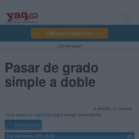
Toggl
navig
Buscar titulaciones
¿Dónde estoy?
Pasar de grado
simple a doble
4 envíos / 0 nuevos
Inicia sesión
o
regístrate
para enviar comentarios
Último envío
6 de septiembre, 2013 - 22:58
#1