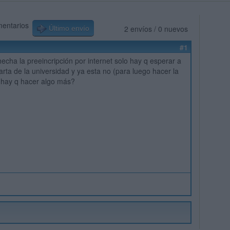
mentarios
2 envíos / 0 nuevos
Último envío
#1
hecha la preeincripción por internet solo hay q esperar a
carta de la universidad y ya esta no (para luego hacer la
 hay q hacer algo más?