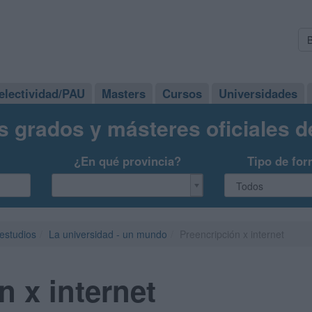
electividad/PAU
Masters
Cursos
Universidades
s grados y másteres oficiales 
¿En qué provincia?
Tipo de for
 estudios
La universidad - un mundo
Preencripción x internet
n x internet