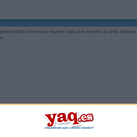
preinscripción tienes que esperar hasta que manden la carta, despues
s.
Inicia ses