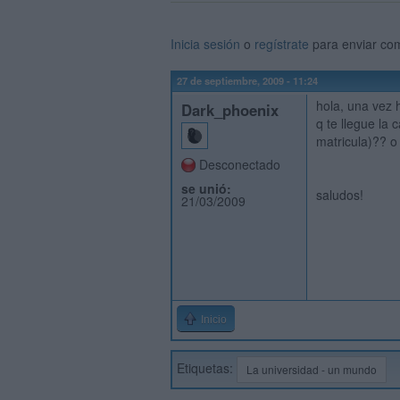
Inicia sesión
o
regístrate
para enviar co
27 de septiembre, 2009 - 11:24
hola, una vez 
Dark_phoenix
q te llegue la 
matricula)?? o
Desconectado
se unió:
saludos!
21/03/2009
Inicio
Etiquetas:
La universidad - un mundo