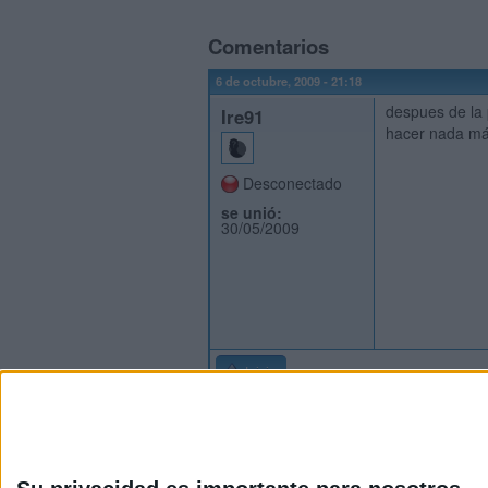
Comentarios
6 de octubre, 2009 - 21:18
despues de la 
Ire91
hacer nada má
Desconectado
se unió:
30/05/2009
Inicio