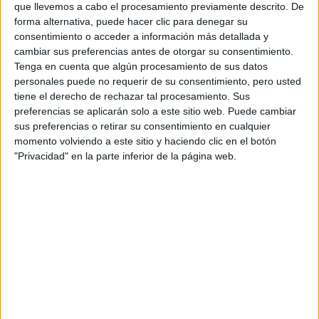
que llevemos a cabo el procesamiento previamente descrito. De
forma alternativa, puede hacer clic para denegar su
consentimiento o acceder a información más detallada y
cambiar sus preferencias antes de otorgar su consentimiento.
Tenga en cuenta que algún procesamiento de sus datos
personales puede no requerir de su consentimiento, pero usted
tiene el derecho de rechazar tal procesamiento. Sus
preferencias se aplicarán solo a este sitio web. Puede cambiar
Comentarios
sus preferencias o retirar su consentimiento en cualquier
momento volviendo a este sitio y haciendo clic en el botón
22 de junio, 2011 - 02:06
#2
"Privacidad" en la parte inferior de la página web.
sonia29
Desconectado
Hola , puedes comenzar a hacerla desde ya .
si eres de cataluña entra a asccesnet , y con tu dni y clave
puedes accerder
Inicio
Inicia sesión
o
regístrate
para enviar comentarios