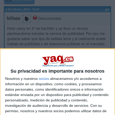
Último envío
6 de febrero, 2010 - 15:37
#1
billass
Desconectado
Hola! estoy en 2º de bachiller y ya llevo un tiempo
planteandome estudiar la carrera de publicidad. Por eso me
gustaria saber que tipo de salidas tiene y si realmente existe
trabajo de publicista o de relaciones publicas en el mercado.
Muchas gracias.
Inicio
Su privacidad es importante para nosotros
Etiquetas:
La universidad - un mundo
Nosotros y nuestros
socios
almacenamos y/o accedemos a
información en un dispositivo, como cookies, y procesamos
datos personales, como identificadores únicos e información
estándar enviada por un dispositivo para publicidad y contenido
personalizado, medición de publicidad y contenido,
investigación de audiencia y desarrollo de servicios.
Con su
permiso, nosotros y nuestros socios podemos utilizar datos de