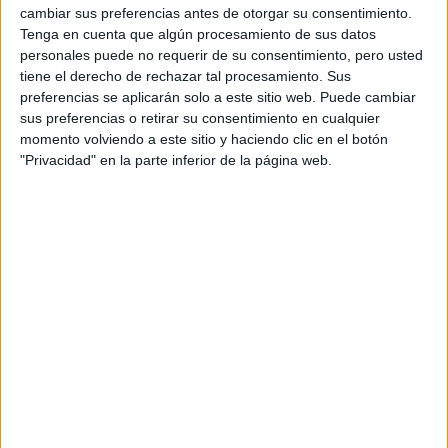
cambiar sus preferencias antes de otorgar su consentimiento.
Estudiar Universidad Complutense de Madrid
Tenga en cuenta que algún procesamiento de sus datos
Estudiar Universidad Rey Juan Carlos
personales puede no requerir de su consentimiento, pero usted
tiene el derecho de rechazar tal procesamiento. Sus
preferencias se aplicarán solo a este sitio web. Puede cambiar
sus preferencias o retirar su consentimiento en cualquier
momento volviendo a este sitio y haciendo clic en el botón
"Privacidad" en la parte inferior de la página web.
Comentarios
12 de junio, 2010 - 18:32
#2
Julieta86
Desconectado
Yo tengo la misma duda con la misma carrera, pero la
eleccion me resulta mucho mas facil:
UCM o URJC? La que me acepte!
Suerte!!
Inicio
Inicia sesión
o
regístrate
para enviar comentarios