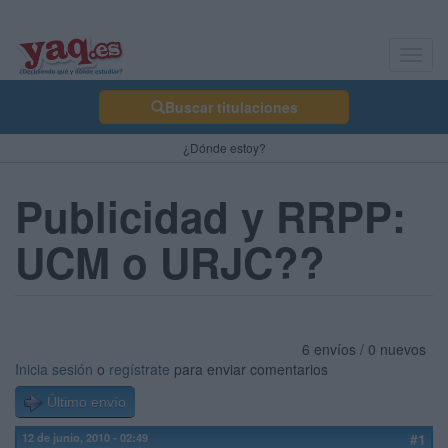
Toggl
navig
Buscar titulaciones
¿Dónde estoy?
Publicidad y RRPP:
UCM o URJC??
6 envíos / 0 nuevos
Inicia sesión
o
regístrate
para enviar comentarios
Último envío
12 de junio, 2010 - 02:49
#1