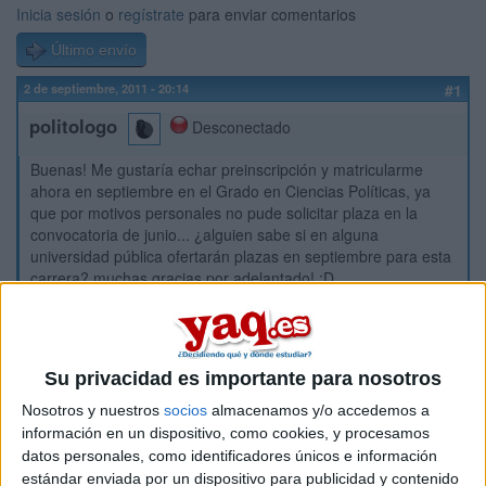
Inicia sesión
o
regístrate
para enviar comentarios
Último envío
2 de septiembre, 2011 - 20:14
#1
politologo
Desconectado
Buenas! Me gustaría echar preinscripción y matricularme
ahora en septiembre en el Grado en Ciencias Políticas, ya
que por motivos personales no pude solicitar plaza en la
convocatoria de junio... ¿alguien sabe si en alguna
universidad pública ofertarán plazas en septiembre para esta
carrera? muchas gracias por adelantado! :D
Inicio
Su privacidad es importante para nosotros
Etiquetas:
La universidad - un mundo
Nosotros y nuestros
socios
almacenamos y/o accedemos a
información en un dispositivo, como cookies, y procesamos
Ciencias Políticas y de la Administración Pública
datos personales, como identificadores únicos e información
Universidad Pública
estándar enviada por un dispositivo para publicidad y contenido