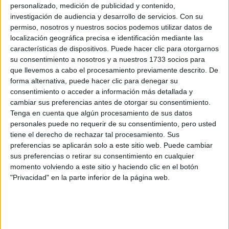
Estudios nombrados en este post
personalizado, medición de publicidad y contenido,
investigación de audiencia y desarrollo de servicios.
Con su
Estudiar Publicidad y Relaciones Públicas
permiso, nosotros y nuestros socios podemos utilizar datos de
Estudiar Relaciones Internacionales
localización geográfica precisa e identificación mediante las
características de dispositivos. Puede hacer clic para otorgarnos
Universidades nombradas en este post
su consentimiento a nosotros y a nuestros 1733 socios para
que llevemos a cabo el procesamiento previamente descrito. De
Estudiar Universidad Complutense de Madrid
forma alternativa, puede hacer clic para denegar su
Estudiar Universidad Rey Juan Carlos
consentimiento o acceder a información más detallada y
cambiar sus preferencias antes de otorgar su consentimiento.
Tenga en cuenta que algún procesamiento de sus datos
personales puede no requerir de su consentimiento, pero usted
tiene el derecho de rechazar tal procesamiento. Sus
preferencias se aplicarán solo a este sitio web. Puede cambiar
Comentarios
sus preferencias o retirar su consentimiento en cualquier
momento volviendo a este sitio y haciendo clic en el botón
27 de diciembre, 2012 - 02:34
#2
"Privacidad" en la parte inferior de la página web.
Cabalier
Desconectado
Hola Alex95!
Bueno, según me pones en el otro enlace, eres de Galicia. Yo