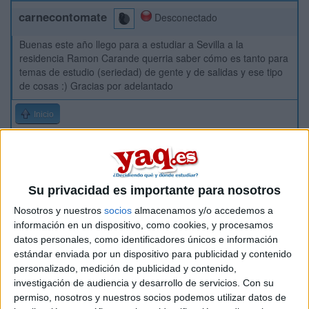
carnecontomate
Desconectado
Buenas este año llego para a estudiar a Sevilla a la
residencia Ramon Carande querria saber cómo es tanto para
temas de estudio (seriedad) de gente y de salidas y ese tipo
de cosas :) Gracias por adelantado
Inicio
Etiquetas:
La universidad - un mundo
Sevilla
Su privacidad es importante para nosotros
Nosotros y nuestros
socios
almacenamos y/o accedemos a
información en un dispositivo, como cookies, y procesamos
datos personales, como identificadores únicos e información
estándar enviada por un dispositivo para publicidad y contenido
personalizado, medición de publicidad y contenido,
investigación de audiencia y desarrollo de servicios.
Con su
permiso, nosotros y nuestros socios podemos utilizar datos de