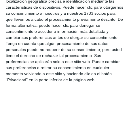
localización geográfica precisa e identificación mediante las
características de dispositivos. Puede hacer clic para otorgarnos
su consentimiento a nosotros y a nuestros 1733 socios para
que llevemos a cabo el procesamiento previamente descrito. De
forma alternativa, puede hacer clic para denegar su
consentimiento o acceder a información más detallada y
cambiar sus preferencias antes de otorgar su consentimiento.
Tenga en cuenta que algún procesamiento de sus datos
personales puede no requerir de su consentimiento, pero usted
tiene el derecho de rechazar tal procesamiento. Sus
preferencias se aplicarán solo a este sitio web. Puede cambiar
sus preferencias o retirar su consentimiento en cualquier
Comentarios
momento volviendo a este sitio y haciendo clic en el botón
"Privacidad" en la parte inferior de la página web.
3 de agosto, 2010 - 22:44
#2
larubiasela
Desconectado
Hola! Yo también estoy interesada en esa Resi, sabes si
quedan plazas libres, y el precio?
Graacias!
Inicio