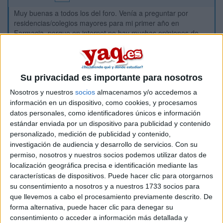
Muy buenas a todos los del foro. Venía a preguntar por
residencias/colegios mayores para mi primer año en
Farmacia, porque en internet no hay muchas opiniones de
gente que haya estado en ninguno. Si tenéis alguna
experiencia vuestra o de algún amigo, alguna recomendación
o algo de lo que sea agradecería mucho que me lo contáseis,
a ver si así elejimos bien.
Su privacidad es importante para nosotros
Nosotros y nuestros
socios
almacenamos y/o accedemos a
Por ahora los que mejor he visto han sido el Colegio Mayor
información en un dispositivo, como cookies, y procesamos
Hernando Colón y la residencia Rector Estanislao del Campo,
datos personales, como identificadores únicos e información
pero vamos, que como mejor te enteras es estando allí y
estándar enviada por un dispositivo para publicidad y contenido
sabiendo como está el ambiente, así que vosotros diréis..
personalizado, medición de publicidad y contenido,
investigación de audiencia y desarrollo de servicios.
Con su
keepvid
permiso, nosotros y nuestros socios podemos utilizar datos de
localización geográfica precisa e identificación mediante las
Inicio
características de dispositivos. Puede hacer clic para otorgarnos
su consentimiento a nosotros y a nuestros 1733 socios para
Etiquetas:
La universidad - un mundo
Farmacia
que llevemos a cabo el procesamiento previamente descrito. De
forma alternativa, puede hacer clic para denegar su
consentimiento o acceder a información más detallada y