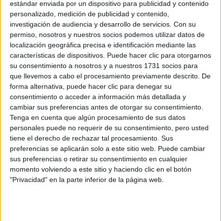
estándar enviada por un dispositivo para publicidad y contenido
nuevo...puff .¿algun consejillo?
personalizado, medición de publicidad y contenido,
investigación de audiencia y desarrollo de servicios.
Con su
Bueno,espero que me contesteis,un saludo y graciass!!!.
permiso, nosotros y nuestros socios podemos utilizar datos de
localización geográfica precisa e identificación mediante las
características de dispositivos. Puede hacer clic para otorgarnos
su consentimiento a nosotros y a nuestros 1731 socios para
que llevemos a cabo el procesamiento previamente descrito. De
Inicio
forma alternativa, puede hacer clic para denegar su
consentimiento o acceder a información más detallada y
cambiar sus preferencias antes de otorgar su consentimiento.
Etiquetas:
La universidad - un mundo
Tenga en cuenta que algún procesamiento de sus datos
personales puede no requerir de su consentimiento, pero usted
tiene el derecho de rechazar tal procesamiento. Sus
preferencias se aplicarán solo a este sitio web. Puede cambiar
sus preferencias o retirar su consentimiento en cualquier
momento volviendo a este sitio y haciendo clic en el botón
"Privacidad" en la parte inferior de la página web.