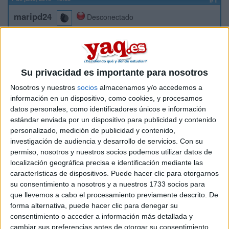
maripd24
Desconectado
hola,creeis que en las universidades adscritas las notas de
corte se pondran muy altas con el tema de la crisis??en las
publicas las notas sevan a disparar muchisimo,las unis de
enfermeria adscritas creeis q se pondran muy altas las
Su privacidad es importante para nosotros
notas?y la de veterinaria de cordoba¿
Nosotros y nuestros
socios
almacenamos y/o accedemos a
información en un dispositivo, como cookies, y procesamos
Inicio
datos personales, como identificadores únicos e información
estándar enviada por un dispositivo para publicidad y contenido
Etiquetas:
personalizado, medición de publicidad y contenido,
La universidad - un mundo
Enfermería
investigación de audiencia y desarrollo de servicios.
Con su
permiso, nosotros y nuestros socios podemos utilizar datos de
Publicidad y Relaciones Públicas
Veterinaria
localización geográfica precisa e identificación mediante las
características de dispositivos. Puede hacer clic para otorgarnos
su consentimiento a nosotros y a nuestros 1733 socios para
que llevemos a cabo el procesamiento previamente descrito. De
forma alternativa, puede hacer clic para denegar su
consentimiento o acceder a información más detallada y
cambiar sus preferencias antes de otorgar su consentimiento.