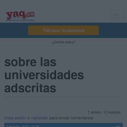
Toggl
navig
Buscar titulaciones
¿Dónde estoy?
sobre las
universidades
adscritas
1 envío / 0 nuevos
Inicia sesión
o
regístrate
para enviar comentarios
7 de julio, 2010 - 15:38
#1